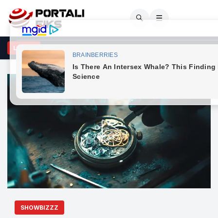
🔍
☰
sja në Korçë/ Autori dhe viktima u përfshinë në sherr, 20-vjeçarit i 
LAJME
SHOWBIZZZ