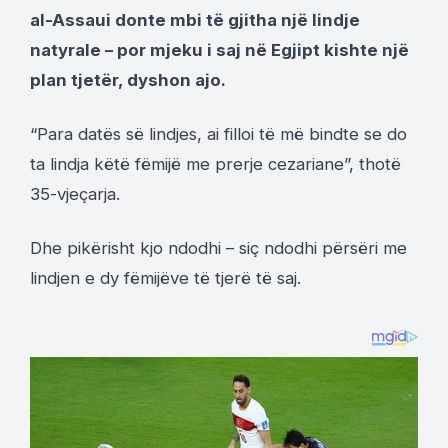
al-Assaui donte mbi të gjitha një lindje
natyrale – por mjeku i saj në Egjipt kishte një
plan tjetër, dyshon ajo.
“Para datës së lindjes, ai filloi të më bindte se do
ta lindja këtë fëmijë me prerje cezariane”, thotë
35-vjeçarja.
Dhe pikërisht kjo ndodhi – siç ndodhi përsëri me
lindjen e dy fëmijëve të tjerë të saj.