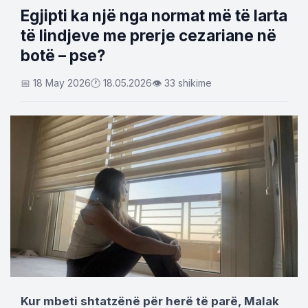
Egjipti ka një nga normat më të larta
të lindjeve me prerje cezariane në
botë – pse?
📅 18 May 2026
🕐 18.05.2026
👁 33 shikime
Kur mbeti shtatzënë për herë të parë, Malak