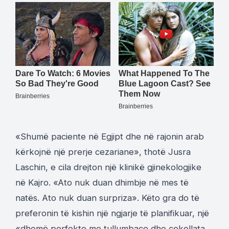
«Shumë paciente në Egjipt dhe në rajonin arab
kërkojnë një prerje cezariane», thotë Jusra
Laschin, e cila drejton një klinikë gjinekologjike
në Kajro. «Ato nuk duan dhimbje në mes të
natës. Ato nuk duan surpriza». Këto gra do të
preferonin të kishin një ngjarje të planifikuar, një
«dhomë perfekte me tullumbace dhe çokollata