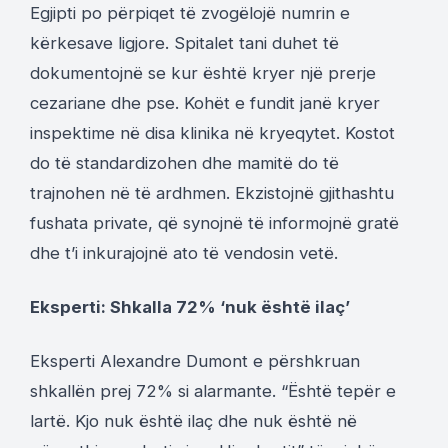
Egjipti po përpiqet të zvogëlojë numrin e
kërkesave ligjore. Spitalet tani duhet të
dokumentojnë se kur është kryer një prerje
cezariane dhe pse. Kohët e fundit janë kryer
inspektime në disa klinika në kryeqytet. Kostot
do të standardizohen dhe mamitë do të
trajnohen në të ardhmen. Ekzistojnë gjithashtu
fushata private, që synojnë të informojnë gratë
dhe t’i inkurajojnë ato të vendosin vetë.
Eksperti: Shkalla 72% ‘nuk është ilaç’
Eksperti Alexandre Dumont e përshkruan
shkallën prej 72% si alarmante. “Është tepër e
lartë. Kjo nuk është ilaç dhe nuk është në