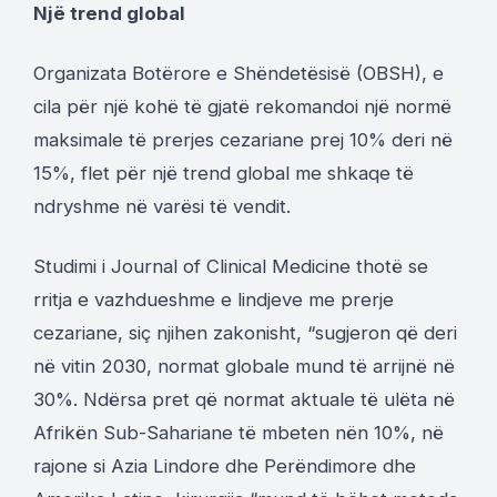
Një trend global
Organizata Botërore e Shëndetësisë (OBSH), e
cila për një kohë të gjatë rekomandoi një normë
maksimale të prerjes cezariane prej 10% deri në
15%, flet për një trend global me shkaqe të
ndryshme në varësi të vendit.
Studimi i Journal of Clinical Medicine thotë se
rritja e vazhdueshme e lindjeve me prerje
cezariane, siç njihen zakonisht, “sugjeron që deri
në vitin 2030, normat globale mund të arrijnë në
30%. Ndërsa pret që normat aktuale të ulëta në
Afrikën Sub-Sahariane të mbeten nën 10%, në
rajone si Azia Lindore dhe Perëndimore dhe