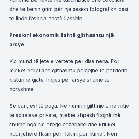
dhe të bënin grim për një sesion fotografik» pasi
të lindë foshnja, thotë Laschin.
Presioni ekonomik është gjithashtu një
arsye
Kjo mund të jetë e vërtetë për disa nëna. Por
mjekët egjiptianë gjithashtu pëlqejnë të përdorin
bisturinë gjatë lindjes për arsye shumë të
ndryshme.
Së pari, është paga: Në numrin gjithnjë e në rritje
të spitaleve private, mjekët shpesh fitojnë më
shumë nga një prerje cezariane dhe kritikët
ndonjëherë flasin për “lakmi për fitime”. Nën