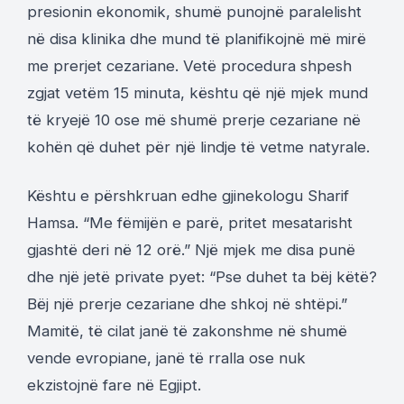
presionin ekonomik, shumë punojnë paralelisht
në disa klinika dhe mund të planifikojnë më mirë
me prerjet cezariane. Vetë procedura shpesh
zgjat vetëm 15 minuta, kështu që një mjek mund
të kryejë 10 ose më shumë prerje cezariane në
kohën që duhet për një lindje të vetme natyrale.
Kështu e përshkruan edhe gjinekologu Sharif
Hamsa. “Me fëmijën e parë, pritet mesatarisht
gjashtë deri në 12 orë.” Një mjek me disa punë
dhe një jetë private pyet: “Pse duhet ta bëj këtë?
Bëj një prerje cezariane dhe shkoj në shtëpi.”
Mamitë, të cilat janë të zakonshme në shumë
vende evropiane, janë të rralla ose nuk
ekzistojnë fare në Egjipt.