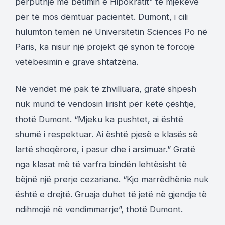
përputhje me betimin e Hipokratit” të mjekëve
për të mos dëmtuar pacientët. Dumont, i cili
hulumton temën në Universitetin Sciences Po në
Paris, ka nisur një projekt që synon të forcojë
vetëbesimin e grave shtatzëna.
Në vendet më pak të zhvilluara, gratë shpesh
nuk mund të vendosin lirisht për këtë çështje,
thotë Dumont. “Mjeku ka pushtet, ai është
shumë i respektuar. Ai është pjesë e klasës së
lartë shoqërore, i pasur dhe i arsimuar.” Gratë
nga klasat më të varfra bindën lehtësisht të
bëjnë një prerje cezariane. “Kjo marrëdhënie nuk
është e drejtë. Gruaja duhet të jetë në gjendje të
ndihmojë në vendimmarrje”, thotë Dumont.