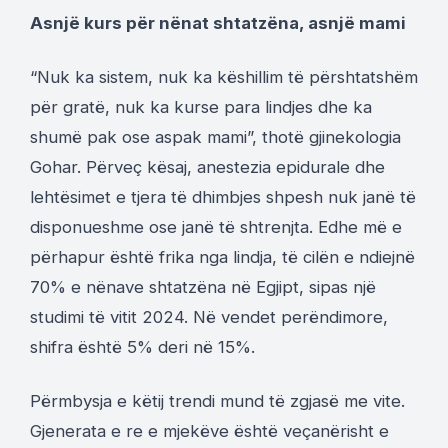
Asnjë kurs për nënat shtatzëna, asnjë mami
“Nuk ka sistem, nuk ka këshillim të përshtatshëm
për gratë, nuk ka kurse para lindjes dhe ka
shumë pak ose aspak mami”, thotë gjinekologia
Gohar. Përveç kësaj, anestezia epidurale dhe
lehtësimet e tjera të dhimbjes shpesh nuk janë të
disponueshme ose janë të shtrenjta. Edhe më e
përhapur është frika nga lindja, të cilën e ndiejnë
70% e nënave shtatzëna në Egjipt, sipas një
studimi të vitit 2024. Në vendet perëndimore,
shifra është 5% deri në 15%.
Përmbysja e këtij trendi mund të zgjasë me vite.
Gjenerata e re e mjekëve është veçanërisht e