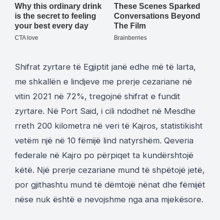
Shifrat zyrtare të Egjiptit janë edhe më të larta,
me shkallën e lindjeve me prerje cezariane në
vitin 2021 në 72%, tregojnë shifrat e fundit
zyrtare. Në Port Said, i cili ndodhet në Mesdhe
rreth 200 kilometra në veri të Kajros, statistikisht
vetëm një në 10 fëmijë lind natyrshëm. Qeveria
federale në Kajro po përpiqet ta kundërshtojë
këtë. Një prerje cezariane mund të shpëtojë jetë,
por gjithashtu mund të dëmtojë nënat dhe fëmijët
nëse nuk është e nevojshme nga ana mjekësore.