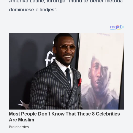
Amerika Latine, kirurgjia “mund të bëhet metoda
dominuese e lindjes”.