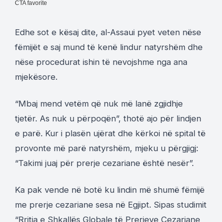
Edhe sot e kësaj dite, al-Assaui pyet veten nëse
fëmijët e saj mund të kenë lindur natyrshëm dhe
nëse procedurat ishin të nevojshme nga ana
mjekësore.
“Mbaj mend vetëm që nuk më lanë zgjidhje
tjetër. As nuk u përpoqën”, thotë ajo për lindjen
e parë. Kur i plasën ujërat dhe kërkoi në spital të
provonte më parë natyrshëm, mjeku u përgjigj:
“Takimi juaj për prerje cezariane është nesër”.
Ka pak vende në botë ku lindin më shumë fëmijë
me prerje cezariane sesa në Egjipt. Sipas studimit
“
Rritja e Shkallës Globale të Prerjeve Cezariane