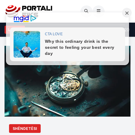
🔍
☰
T: Të dielën nuk ka kufizime për automjetet e transportit mbi 20 ton
LAJME
SHËNDETËSI