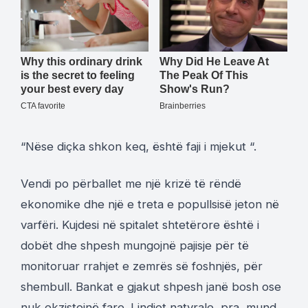
“Nëse diçka shkon keq, është faji i mjekut “.
Vendi po përballet me një krizë të rëndë
ekonomike dhe një e treta e popullsisë jeton në
varfëri. Kujdesi në spitalet shtetërore është i
dobët dhe shpesh mungojnë pajisje për të
monitoruar rrahjet e zemrës së foshnjës, për
shembull. Bankat e gjakut shpesh janë bosh ose
nuk ekzistojnë fare. Lindjet natyrale, pra, mund