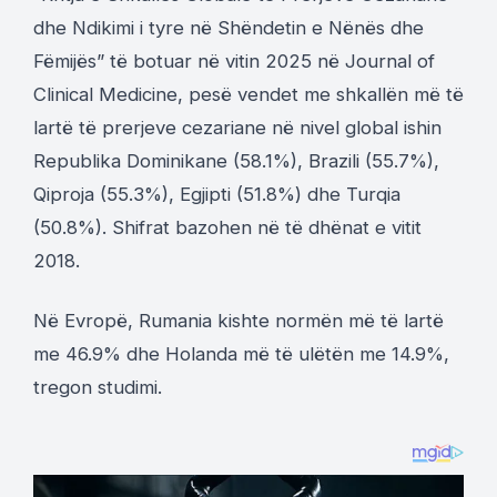
dhe Ndikimi i tyre në Shëndetin e Nënës dhe
Fëmijës
” të botuar në vitin 2025 në Journal of
Clinical Medicine, pesë vendet me shkallën më të
lartë të prerjeve cezariane në nivel global ishin
Republika Dominikane (58.1%), Brazili (55.7%),
Qiproja (55.3%), Egjipti (51.8%) dhe Turqia
(50.8%). Shifrat bazohen në të dhënat e vitit
2018.
Në Evropë, Rumania kishte normën më të lartë
me 46.9% dhe Holanda më të ulëtën me 14.9%,
tregon studimi.