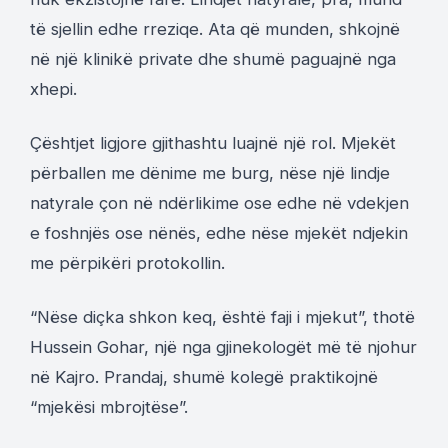
të sjellin edhe rreziqe. Ata që munden, shkojnë
në një klinikë private dhe shumë paguajnë nga
xhepi.
Çështjet ligjore gjithashtu luajnë një rol. Mjekët
përballen me dënime me burg, nëse një lindje
natyrale çon në ndërlikime ose edhe në vdekjen
e foshnjës ose nënës, edhe nëse mjekët ndjekin
me përpikëri protokollin.
“Nëse diçka shkon keq, është faji i mjekut”, thotë
Hussein Gohar, një nga gjinekologët më të njohur
në Kajro. Prandaj, shumë kolegë praktikojnë
“mjekësi mbrojtëse”.