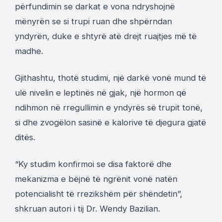
përfundimin se darkat e vona ndryshojnë
mënyrën se si trupi ruan dhe shpërndan
yndyrën, duke e shtyrë atë drejt ruajtjes më të
madhe.
Gjithashtu, thotë studimi, një darkë vonë mund të
ulë nivelin e leptinës në gjak, një hormon që
ndihmon në rregullimin e yndyrës së trupit tonë,
si dhe zvogëlon sasinë e kalorive të djegura gjatë
ditës.
“Ky studim konfirmoi se disa faktorë dhe
mekanizma e bëjnë të ngrënit vonë natën
potencialisht të rrezikshëm për shëndetin”,
shkruan autori i tij Dr. Wendy Bazilian.