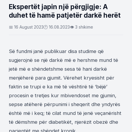
Ekspertët japin një përgjigje: A
duhet të hamë patjetër darkë herët
📅 16 August 2023
🕐 16.08.2023
👁 3 shikime
Së fundmi janë publikuar disa studime që
sugjerojnë se një darkë më e hershme mund të
jetë më e shëndetshme sesa të hani darkë
menjëherë para gjumit. Vërehet kryesisht për
faktin se trupi e ka më të vështirë të ‘bëjë’
procesin e tretjes kur mbivendoset me gjumin,
sepse atëherë përpunimi i sheqerit dhe yndyrës
është më i keq; të cilat mund të jenë veçanërisht
të dëmshme për diabetikët, njerëzit obezë dhe
pacientët me shëndet kronik.