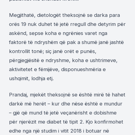
Megjithatë, dietologët theksojnë se darka para
orës 19 nuk duhet të jetë rregull dhe detyrim për
askënd, sepse koha e ngrënies varet nga
faktorë të ndryshëm që pak a shumë janë jashtë
kontrollit tonë; siç janë orët e punës,
përgjegjësitë e ndryshme, koha e ushtrimeve,
aktivitetet e fëmijëve, disponueshmëria e
ushqimit, lodhja etj.
Prandaj, mjekët theksojnë se është mirë të hahet
darkë më herët – kur dhe nëse është e mundur
– gjë që mund të jetë veçanërisht e dobishme
për njerëzit me diabet të tipit 2. Kjo konfirmohet
edhe nga një studim i vitit 2018 i botuar në