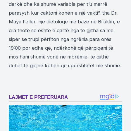
darkë dhe ka shumë variabla për t’u marrë
parasysh kur caktoni kohën e një vakti”, tha Dr.
Maya Feller, një dietologe me bazë në Bruklin, e
cila thotë se është e qartë nga të gjitha sa më
sipër se trupi përfiton nga ngrënia para orës
19:00 por edhe që, ndërkohë që përpiqeni të
mos hani shumë vonë në mbrëmje, të gjithë
duhet të gjejnë kohën që i përshtatet më shumë.