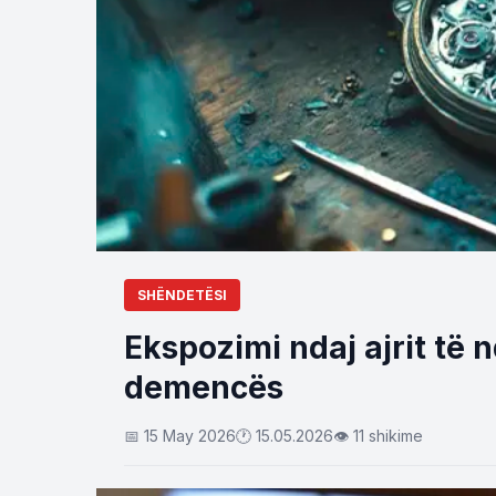
SHËNDETËSI
Ekspozimi ndaj ajrit të 
demencës
📅 15 May 2026
🕐 15.05.2026
👁 11 shikime