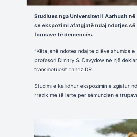
Studiues nga Universiteti i Aarhusit në
se ekspozimi afatgjatë ndaj ndotjes së a
formave të demencës.
“Këta janë ndotës ndaj të cilëve shumica e
profesori Dimitry S. Davydow në një deklara
transmetuesit danez DR.
Studimi e ka lidhur ekspozimin e zgjatur nda
rrezik më të lartë për sëmundjen e trupa