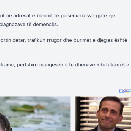
jrit në adresat e banimit të pjesëmarrësve gjatë një
 diagnozave të demencës.
ortin detar, trafikun rrugor dhe burimet e djegies është
kufizime, përfshirë mungesën e të dhënave mbi faktorët e