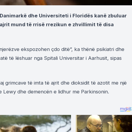
 Danimarkë dhe Universiteti i Floridës kanë zbuluar
jrit mund të rrisë rrezikun e zhvillimit të disa
 njerëzve ekspozohen çdo ditë”, ka thënë psikiatri dhe
të të lëshuar nga Spitali Universitar i Aarhusit, sipas
j grimcave të imta të ajrit dhe dioksidit të azotit me një
ve Lewy dhe demencën e lidhur me Parkinsonin.