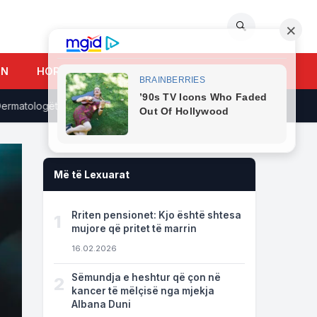
🔍
UN
HOROSKOPI
tologët zbulojnë arsyen
Familja amerikane strehoi 26-vjeçar
Më të Lexuarat
Rriten pensionet: Kjo është shtesa
1
mujore që pritet të marrin
16.02.2026
Sëmundja e heshtur që çon në
2
kancer të mëlçisë nga mjekja
Albana Duni