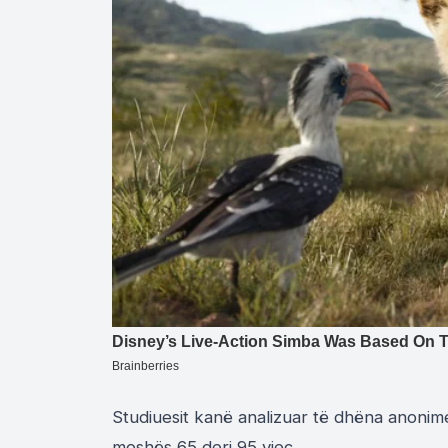
Studiuesit kanë analizuar të dhëna anoni
moshës 65 deri 95 vjeç.