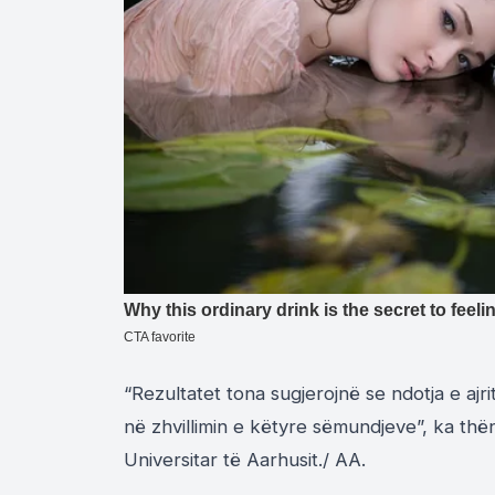
“Rezultatet tona sugjerojnë se ndotja e ajr
në zhvillimin e këtyre sëmundjeve”, ka thë
Universitar të Aarhusit./
AA.