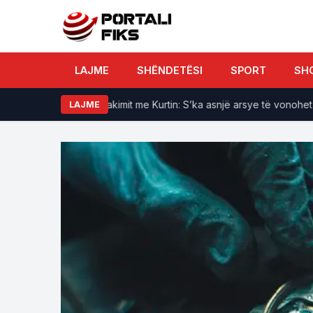
LAJME
SHËNDETËSI
SPORT
SH
Abdixhiku para takimit me Kurtin: S’ka asnjë arsye të vonohet konsti
LAJME