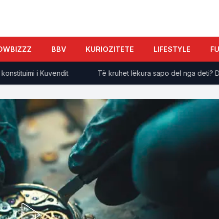
OWBIZZZ
BBV
KURIOZITETE
LIFESTYLE
F
tuimi i Kuvendit
Të kruhet lëkura sapo del nga deti? Derma