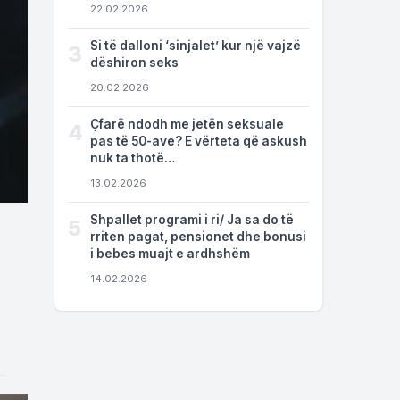
22.02.2026
Si të dalloni ‘sinjalet’ kur një vajzë
3
dëshiron seks
20.02.2026
Çfarë ndodh me jetën seksuale
4
pas të 50-ave? E vërteta që askush
nuk ta thotë…
13.02.2026
Shpallet programi i ri/ Ja sa do të
5
rriten pagat, pensionet dhe bonusi
i bebes muajt e ardhshëm
14.02.2026