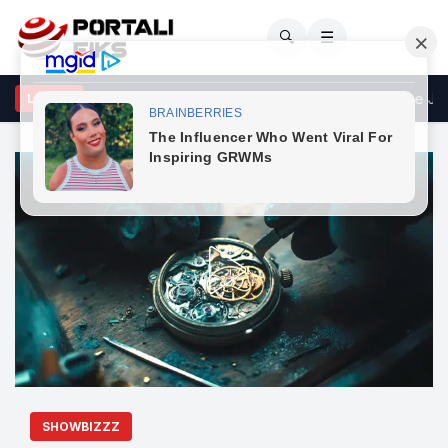
🔍
☰
ensky tha në Serbi se nuk e njeh Kosovën, reagon Ministria e Jash
LAJME
SHOWBIZZZ