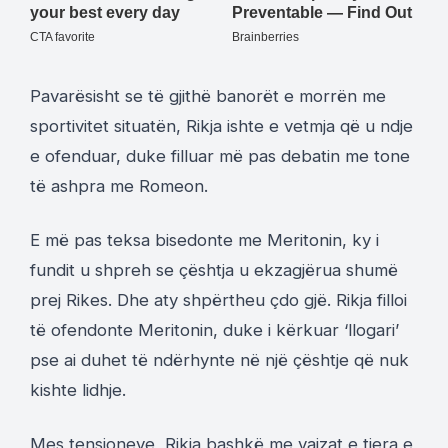
Pavarësisht se të gjithë banorët e morrën me
sportivitet situatën, Rikja ishte e vetmja që u ndje
e ofenduar, duke filluar më pas debatin me tone
të ashpra me Romeon.
E më pas teksa bisedonte me Meritonin, ky i
fundit u shpreh se çështja u ekzagjërua shumë
prej Rikes. Dhe aty shpërtheu çdo gjë. Rikja filloi
të ofendonte Meritonin, duke i kërkuar ‘llogari’
pse ai duhet të ndërhynte në një çështje që nuk
kishte lidhje.
Mes tensioneve, Rikja bashkë me vajzat e tjera e