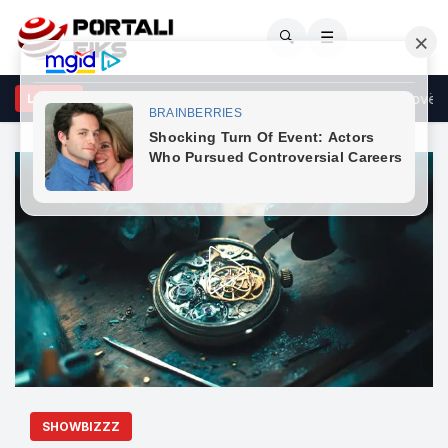
🔍
☰
shati: Zelensky mund të kishte qenë më mirënjohës ndaj Kosovës pë
LAJME
SHOWBIZZZ