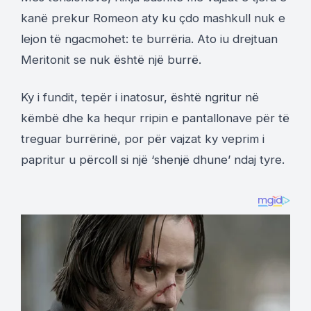
kanë prekur Romeon aty ku çdo mashkull nuk e
lejon të ngacmohet: te burrëria. Ato iu drejtuan
Meritonit se nuk është një burrë.
Ky i fundit, tepër i inatosur, është ngritur në
këmbë dhe ka hequr rripin e pantallonave për të
treguar burrërinë, por për vajzat ky veprim i
papritur u përcoll si një ‘shenjë dhune’ ndaj tyre.