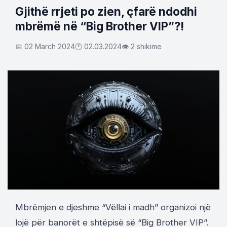
Gjithë rrjeti po zien, çfarë ndodhi
mbrëmë në “Big Brother VIP”?!
📅 02 March 2024
🕐 02.03.2024
👁 2 shikime
Mbrëmjen e djeshme “Vëllai i madh” organizoi një
lojë për banorët e shtëpisë së “Big Brother VIP”.