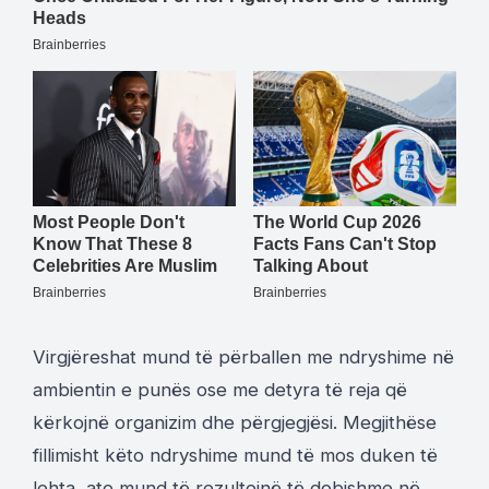
Virgjëreshat mund të përballen me ndryshime në
ambientin e punës ose me detyra të reja që
kërkojnë organizim dhe përgjegjësi. Megjithëse
fillimisht këto ndryshime mund të mos duken të
lehta, ato mund të rezultojnë të dobishme në