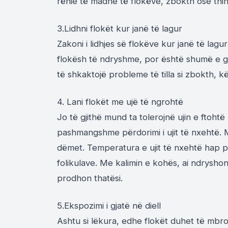
rënie të madhe të flokëve, zbokth ose thi
3.Lidhni flokët kur janë të lagur
Zakoni i lidhjes së flokëve kur janë të lag
flokësh të ndryshme, por është shumë e
të shkaktojë probleme të tilla si zbokth, kë
4. Lani flokët me ujë të ngrohtë
Jo të gjithë mund ta tolerojnë ujin e ftoh
pashmangshme përdorimi i ujit të nxehtë. Meg
dëmet. Temperatura e ujit të nxehtë hap 
folikulave. Me kalimin e kohës, ai ndrysho
prodhon thatësi.
5.Ekspozimi i gjatë në diell
Ashtu si lëkura, edhe flokët duhet të mbro