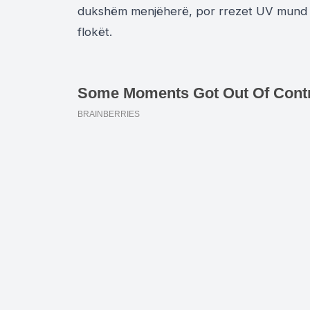
dukshëm menjëherë, por rrezet UV mund të
flokët.