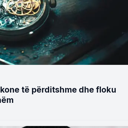
akone të përditshme dhe floku
shëm