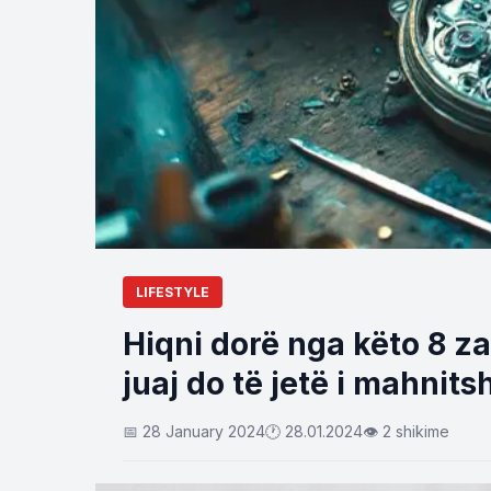
LIFESTYLE
Hiqni dorë nga këto 8 z
juaj do të jetë i mahnit
📅 28 January 2024
🕐 28.01.2024
👁 2 shikime