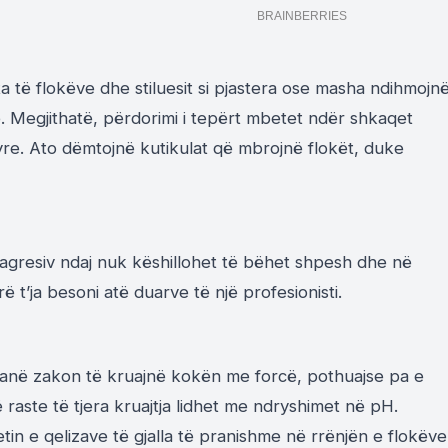
të flokëve dhe stiluesit si pjastera ose masha ndihmojn
. Megjithatë, përdorimi i tepërt mbetet ndër shkaqet
yre. Ato dëmtojnë kutikulat që mbrojnë flokët, duke
 agresiv ndaj nuk këshillohet të bëhet shpesh dhe në
rë t’ja besoni atë duarve të një profesionisti.
e kanë zakon të kruajnë kokën me forcë, pothuajse pa e
ë raste të tjera kruajtja lidhet me ndryshimet në pH.
in e qelizave të gjalla të pranishme në rrënjën e flokëve