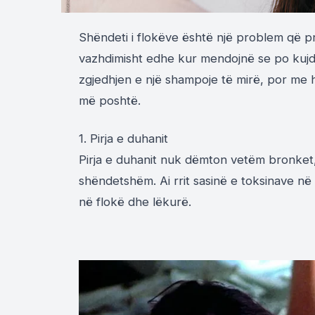
Shëndeti i flokëve është një problem që p
vazhdimisht edhe kur mendojnë se po kujde
zgjedhjen e një shampoje të mirë, por me he
më poshtë.
1. Pirja e duhanit
Pirja e duhanit nuk dëmton vetëm bronket,
shëndetshëm. Ai rrit sasinë e toksinave në
në flokë dhe lëkurë.