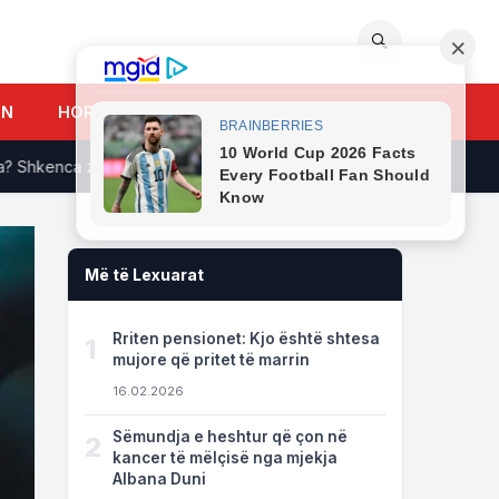
🔍
UN
HOROSKOPI
hkenca zbulon ndryshimin që ndikon në shije, gatim dhe shëndet
Më të Lexuarat
Rriten pensionet: Kjo është shtesa
1
mujore që pritet të marrin
16.02.2026
Sëmundja e heshtur që çon në
2
kancer të mëlçisë nga mjekja
Albana Duni