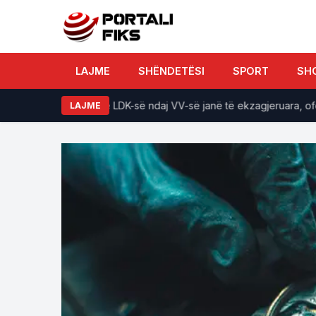
LAJME
SHËNDETËSI
SPORT
SH
ojnovci: Kërkesat e LDK-së ndaj VV-së janë të ekzagjeruara, ofert
LAJME