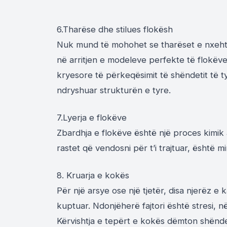
6.Tharëse dhe stilues flokësh
Nuk mund të mohohet se tharëset e nxehta 
në arritjen e modeleve perfekte të flokëve
kryesore të përkeqësimit të shëndetit të t
ndryshuar strukturën e tyre.
7.Lyerja e flokëve
Zbardhja e flokëve është një proces kimik
rastet që vendosni për t’i trajtuar, është mi
8. Kruarja e kokës
Për një arsye ose një tjetër, disa njerëz 
kuptuar. Ndonjëherë fajtori është stresi, n
Kërvishtja e tepërt e kokës dëmton shëndet