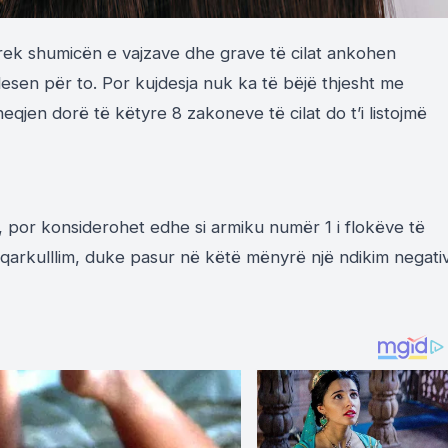
rek shumicën e vajzave dhe grave të cilat ankohen
sen për to. Por kujdesja nuk ka të bëjë thjesht me
qjen dorë të këtyre 8 zakoneve të cilat do t’i listojmë
 por konsiderohet edhe si armiku numër 1 i flokëve të
 qarkulllim, duke pasur në këtë mënyrë një ndikim negati