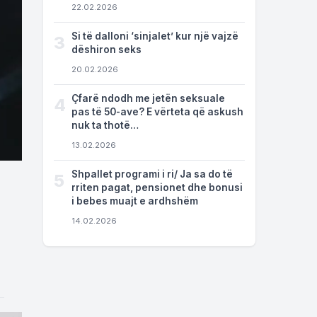
22.02.2026
Si të dalloni ‘sinjalet’ kur një vajzë
3
dëshiron seks
20.02.2026
Çfarë ndodh me jetën seksuale
4
pas të 50-ave? E vërteta që askush
nuk ta thotë…
13.02.2026
Shpallet programi i ri/ Ja sa do të
5
rriten pagat, pensionet dhe bonusi
i bebes muajt e ardhshëm
14.02.2026