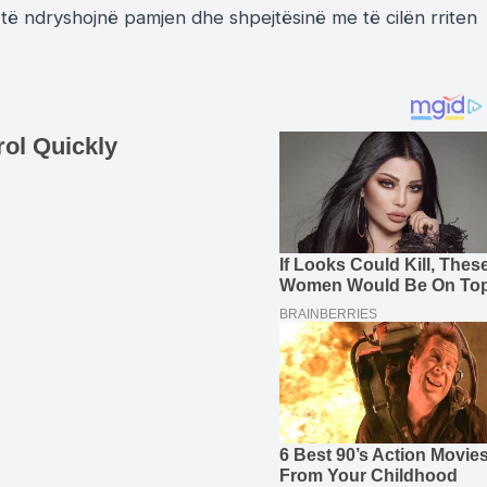
 ndryshojnë pamjen dhe shpejtësinë me të cilën rriten