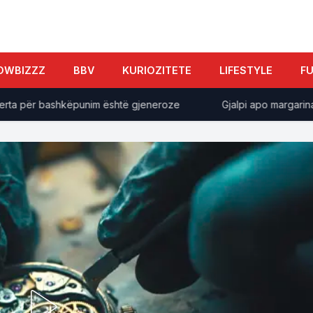
OWBIZZZ
BBV
KURIOZITETE
LIFESTYLE
F
a për bashkëpunim është gjeneroze
Gjalpi apo margarina? S