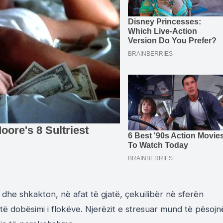
dhe shkakton, në afat të gjatë, çekuilibër në sferën
htë dobësimi i flokëve. Njerëzit e stresuar mund të pësojn