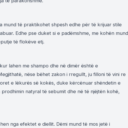
nja të parakohshme.
ura mund të praktikohet shpesh edhe për të krijuar stile
 gabuar. Edhe pse duket si e padëmshme, me kohën mun
putje të flokëve etj.
të kur lahen me shampo dhe në dimër është e
jithatë, nëse bëhet zakon i rregullt, ju filloni të vini re
poret e lëkurës së kokës, duke kërcënuar shëndetin e
n prodhimin natyral të sebumit dhe në të njëjtën kohë,
hen nga efektet e diellit. Dëmi mund të mos jetë i