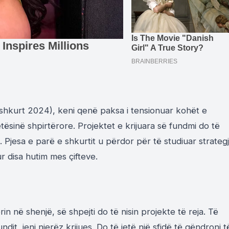
 shkurt 2024), keni qenë paksa i tensionuar kohët e
etësinë shpirtërore. Projektet e krijuara së fundmi do të
 Pjesa e parë e shkurtit u përdor për të studiuar strategj
ur disa hutim mes çifteve.
n në shenjë, së shpejti do të nisin projekte të reja. Të
undit, jeni njerëz krijues. Do të jetë një sfidë të qëndroni t