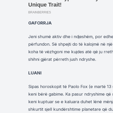
GAFORRJA
Jeni shumë aktiv dhe i ndjeshëm, por edhe
përfundon. Së shpejti do të kalojmë në një 
koha të vëzhgoni me kujdes atë që ju rrethon
shihni gjërat përreth jush ndryshe.
LUANI
Sipas horoskopit të Paolo Fox (e martë 13 
keni bërë gabime. Ka pasur ndryshime që n
keni kuptuar se e kaluara duhet lënë mënj
shkurtit sjell kundërshtime planetare që