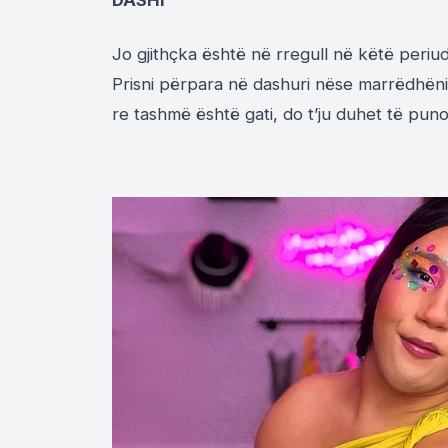
DASHI
Jo gjithçka është në rregull në këtë periud
Prisni përpara në dashuri nëse marrëdhëni
re tashmë është gati, do t’ju duhet të puno