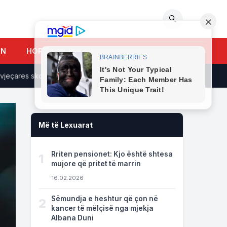
🔍
UN
HOROSKOPI
ares skoceze, dëshmon gruaja: U largua nga shtëpia natën e ngjarjes.
Më të Lexuarat
Rriten pensionet: Kjo është shtesa
1
mujore që pritet të marrin
16.02.2026
Sëmundja e heshtur që çon në
2
kancer të mëlçisë nga mjekja
Albana Duni