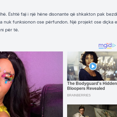
hë. Është faji i një hëne disonante që shkakton pak bezdi
a nuk funksionon ose përfundon. Një projekt ose diçka 
ni për të.