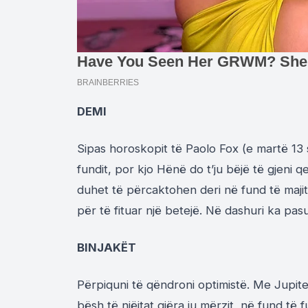
DEMI
Sipas horoskopit të Paolo Fox (e martë 13
fundit, por kjo Hënë do t’ju bëjë të gjeni q
duhet të përcaktohen deri në fund të majit.
për të fituar një betejë. Në dashuri ka pas
BINJAKËT
Përpiquni të qëndroni optimistë. Me Jupiteri
bësh të njëjtat gjëra ju mërzit, në fund të f