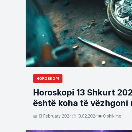
HOROSKOPI
Horoskopi 13 Shkurt 2024
është koha të vëzhgoni
📅 13 February 2024
🕐 13.02.2024
👁 0 shikime