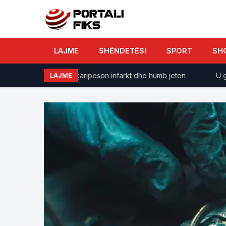
LAJME
SHËNDETËSI
SPORT
SH
e komshiun, 69-vjeçaripëson infarkt dhe humb jetën
U gjet e
LAJME