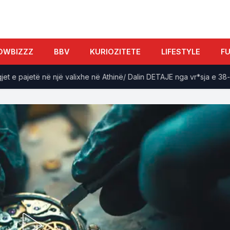
OWBIZZZ
BBV
KURIOZITETE
LIFESTYLE
F
 pajetë në një valixhe në Athinë/ Dalin DETAJE nga vr*sja e 38-vjeç