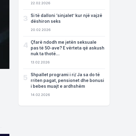
22.02.2026
Si të dalloni ‘sinjalet’ kur një vajzë
3
dëshiron seks
20.02.2026
Çfarë ndodh me jetën seksuale
4
pas të 50-ave? E vërteta që askush
nuk ta thotë…
13.02.2026
Shpallet programi i ri/ Ja sa do të
5
rriten pagat, pensionet dhe bonusi
i bebes muajt e ardhshëm
14.02.2026