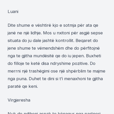
Luani
Dite shume e vështirë kjo e sotmja për ata qe
janë ne një lidhje. Mos u nxitoni për asgjë sepse
situata do ju dale jashtë kontrollit. Beqaret do
jene shume te vëmendshëm dhe do përfitojnë
nga te gjitha mundësitë qe do iu jepen. Buxheti
do filloje te ketë disa ndryshime pozitive. Do
merrni një trashëgimi ose një shpërblim te majme
nga puna. Duhet te dini si t’i menaxhoni te gjitha
paratë qe keni.
Virgjeresha
Nuk do ndiheni aspak te kënaqur nga partneri