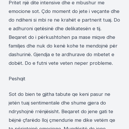
Pritet një dite intensive dhe e mbushur me
emocione sot. Çdo moment do jete i veçante dhe
do ndiheni si mbi re ne krahët e partnerit tuaj. Do
e adhuroni qetësinë dhe delikatesën e tij.
Beqaret do i përkushtohen pa mase miqve dhe
familjes dhe nuk do kenë kohe te mendojnë për
dashurinë. Gjendja e te ardhurave do mbetet e
dobët. Do e futni vete veten neper probleme.
Peshqit
Sot do bien te gjitha tabute qe keni pasur ne
jetën tuaj sentimentale dhe shume gjera do
ndryshojnë rrënjësisht. Beqaret do jene gati te
bëjnë çfarëdo lloj çmendurie me dike vetëm qe
te përjetojnë emocione. Mundësitë do jene