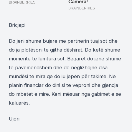
Bricjapi
Do jeni shume bujare me partnerin tuaj sot dhe
do ja plotësoni te gjitha dëshirat. Do ketë shume
momente te lumtura sot. Beqaret do jene shume
te pavëmendshëm dhe do neglizhojnë disa
mundësi te mira qe do iu jepen për takime. Ne
planin financiar do dini si te veproni dhe gjendja
do mbetet e mire. Keni mësuar nga gabimet e se
kaluarës.
Ujori