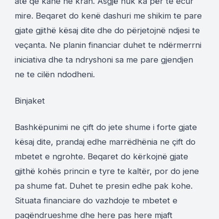
atë qe kane ne krah. Asgjë nuk ka për te ecur
mire. Beqaret do kenë dashuri me shikim te pare
gjate gjithë kësaj dite dhe do përjetojnë ndjesi te
veçanta. Ne planin financiar duhet te ndërmerrni
iniciativa dhe ta ndryshoni sa me pare gjendjen
ne te cilën ndodheni.
Binjaket
Bashkëpunimi ne çift do jete shume i forte gjate
kësaj dite, prandaj edhe marrëdhënia ne çift do
mbetet e ngrohte. Beqaret do kërkojnë gjate
gjithë kohës princin e tyre te kaltër, por do jene
pa shume fat. Duhet te presin edhe pak kohe.
Situata financiare do vazhdoje te mbetet e
paqëndrueshme dhe here pas here mjaft