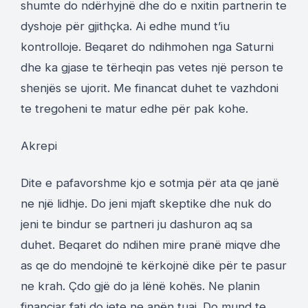
shumte do ndërhyjnë dhe do e nxitin partnerin te
dyshoje për gjithçka. Ai edhe mund t’iu
kontrolloje. Beqaret do ndihmohen nga Saturni
dhe ka gjase te tërheqin pas vetes një person te
shenjës se ujorit. Me financat duhet te vazhdoni
te tregoheni te matur edhe për pak kohe.
Akrepi
Dite e pafavorshme kjo e sotmja për ata qe janë
ne një lidhje. Do jeni mjaft skeptike dhe nuk do
jeni te bindur se partneri ju dashuron aq sa
duhet. Beqaret do ndihen mire pranë miqve dhe
as qe do mendojnë te kërkojnë dike për te pasur
ne krah. Çdo gjë do ja lënë kohës. Ne planin
financiar fati do jete ne anën tuaj. Do mund te