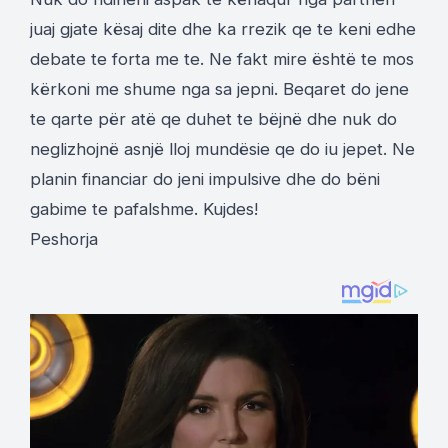
juaj gjate kësaj dite dhe ka rrezik qe te keni edhe
debate te forta me te. Ne fakt mire është te mos
kërkoni me shume nga sa jepni. Beqaret do jene
te qarte për atë qe duhet te bëjnë dhe nuk do
neglizhojnë asnjë lloj mundësie qe do iu jepet. Ne
planin financiar do jeni impulsive dhe do bëni
gabime te pafalshme. Kujdes!
Peshorja