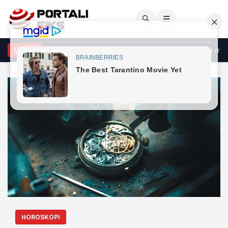
🔍
☰
çeli godet opozitën: Po bllokon shtetin me shpresën se do ta rrëzo
LAJME
HOROSKOPI