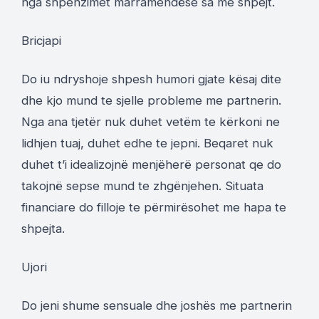
nga shpenzimet marramendëse sa me shpejt.
Bricjapi
Do iu ndryshoje shpesh humori gjate kësaj dite
dhe kjo mund te sjelle probleme me partnerin.
Nga ana tjetër nuk duhet vetëm te kërkoni ne
lidhjen tuaj, duhet edhe te jepni. Beqaret nuk
duhet t’i idealizojnë menjëherë personat qe do
takojnë sepse mund te zhgënjehen. Situata
financiare do filloje te përmirësohet me hapa te
shpejta.
Ujori
Do jeni shume sensuale dhe joshës me partnerin