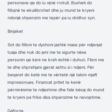
personave qe do iu vijnë rrotull. Buxheti do
fillojnë te ekuilibrohet dhe ju mund te kryeni
ndonjë shpenzim me tepër pa iu dridhur syri.
Binjaket
Sot do filloni te dyshoni jashtë mase për ndjenjat
tuaja dhe nuk do jeni me te sigurte nëse
personin qe keni ne krah është i duhuri. Flisni me
te dhe shprehjani gjerat ashtu si i ndjeni. Për
beqaret do ketë me te vërtetë një takim mjaft
impresionues. Financat pritet te kenë
përmirësime te ndjeshme dhe fale kësaj do mund
te kryeni pa frike disa shpenzime te nevojshme.
Gaforrja