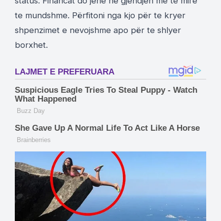
status. Financat do jene ne gjendjen me te mire
te mundshme. Përfitoni nga kjo për te kryer
shpenzimet e nevojshme apo për te shlyer
borxhet.