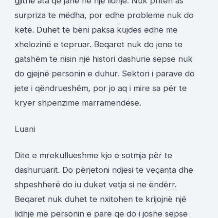
gjithë ata qe janë ne një lidhje. Nuk priten as
surpriza te mëdha, por edhe probleme nuk do
ketë. Duhet te bëni paksa kujdes edhe me
xhelozinë e tepruar. Beqaret nuk do jene te
gatshëm te nisin një histori dashurie sepse nuk
do gjejnë personin e duhur. Sektori i parave do
jete i qëndrueshëm, por jo aq i mire sa për te
kryer shpenzime marramendëse.
Luani
Dite e mrekullueshme kjo e sotmja për te
dashuruarit. Do përjetoni ndjesi te veçanta dhe
shpeshherë do iu duket vetja si ne ëndërr.
Beqaret nuk duhet te nxitohen te krijojnë një
lidhje me personin e pare qe do i joshe sepse