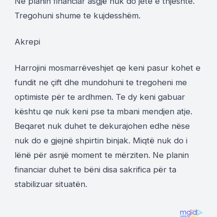
Ne planin financiar asgjë nuk do jete e thjeshte.
Tregohuni shume te kujdesshëm.
Akrepi
Harrojini mosmarrëveshjet qe keni pasur kohet e
fundit ne çift dhe mundohuni te tregoheni me
optimiste për te ardhmen. Te dy keni gabuar
kështu qe nuk keni pse ta mbani mendjen atje.
Beqaret nuk duhet te dekurajohen edhe nëse
nuk do e gjejnë shpirtin binjak. Miqtë nuk do i
lënë për asnjë moment te mërziten. Ne planin
financiar duhet te bëni disa sakrifica për ta
stabilizuar situatën.