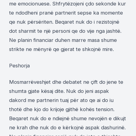
me emocionuese. Shfrytëzojeni çdo sekonde kur
te ndodheni pranë partnerit sepse ka momente
qe nuk përsëriten. Beqaret nuk do i rezistojnë
dot sharmit te një personi qe do vije nga jashtë.
Ne planin financiar duhen marre masa shume
strikte ne mënyrë qe gjerat te shkojnë mire.
Peshorja
Mosmarrëveshjet dhe debatet ne çift do jene te
shumta gjate kësaj dite. Nuk do jeni aspak
dakord me partnerin tuaj për ato qe ai do iu
thotë dhe kjo do krijoje gjithë kohës tension.
Beqaret nuk do e ndiejnë shume nevojën e dikujt
ne krah dhe nuk do e kërkojnë aspak dashurinë.