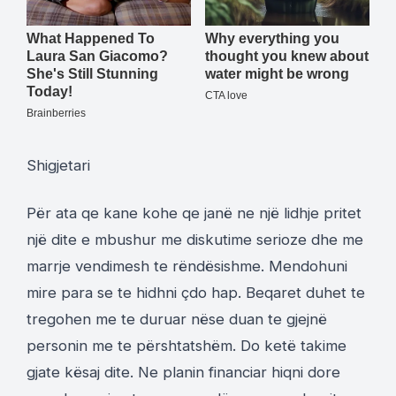
Shigjetari
Për ata qe kane kohe qe janë ne një lidhje pritet
një dite e mbushur me diskutime serioze dhe me
marrje vendimesh te rëndësishme. Mendohuni
mire para se te hidhni çdo hap. Beqaret duhet te
tregohen me te duruar nëse duan te gjejnë
personin me te përshtatshëm. Do ketë takime
gjate kësaj dite. Ne planin financiar hiqni dore