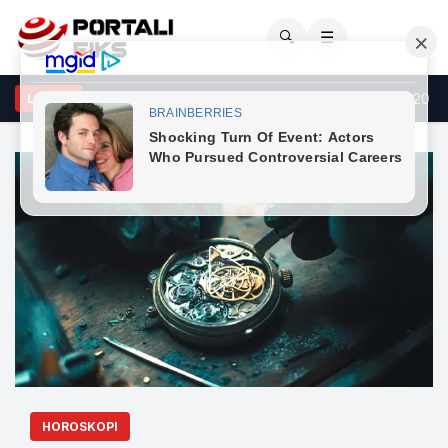
🔍
☰
T: Të dielën nuk ka kufizime për automjetet e transportit mbi 20 ton
LAJME
HOROSKOPI