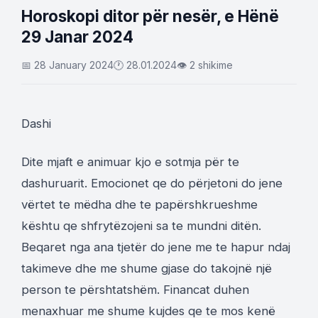
Horoskopi ditor për nesër, e Hënë
29 Janar 2024
📅 28 January 2024
🕐 28.01.2024
👁 2 shikime
Dashi
Dite mjaft e animuar kjo e sotmja për te
dashuruarit. Emocionet qe do përjetoni do jene
vërtet te mëdha dhe te papërshkrueshme
kështu qe shfrytëzojeni sa te mundni ditën.
Beqaret nga ana tjetër do jene me te hapur ndaj
takimeve dhe me shume gjase do takojnë një
person te përshtatshëm. Financat duhen
menaxhuar me shume kujdes qe te mos kenë