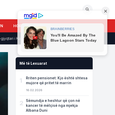
🔍
UN
HOROSKOPI
ari i Kushtetueses
"Njerëzit duket se nuk e kuptojnë që...
Më të Lexuarat
Rriten pensionet: Kjo është shtesa
1
mujore që pritet të marrin
16.02.2026
Sëmundja e heshtur që çon në
2
kancer të mëlçisë nga mjekja
Albana Duni