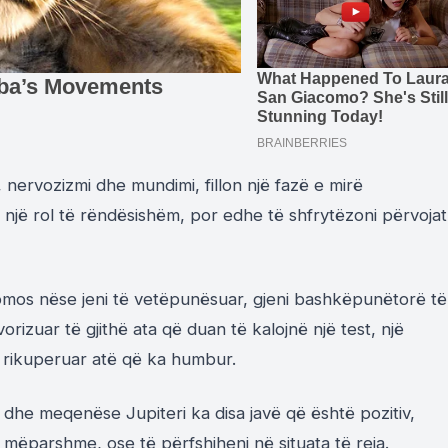
nervozizmi dhe mundimi, fillon një fazë e mirë
 një rol të rëndësishëm, por edhe të shfrytëzoni përvojat
domos nëse jeni të vetëpunësuar, gjeni bashkëpunëtorë të
vorizuar të gjithë ata që duan të kalojnë një test, një
 rikuperuar atë që ka humbur.
dhe meqenëse Jupiteri ka disa javë që është pozitiv,
e mëparshme, ose të përfshiheni në situata të reja.