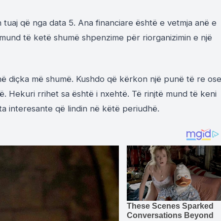
tuaj që nga data 5. Ana financiare është e vetmja anë e
r mund të ketë shumë shpenzime për riorganizimin e një
jnë diçka më shumë. Kushdo që kërkon një punë të re os
. Hekuri rrihet sa është i nxehtë. Të rinjtë mund të keni
ta interesante që lindin në këtë periudhë.