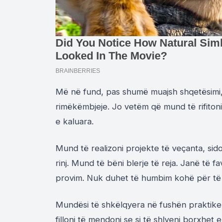
Më në fund, pas shumë muajsh shqetësimi, 
rimëkëmbjeje. Jo vetëm që mund të rifitoni
e kaluara.
Mund të realizoni projekte të veçanta, si
rinj. Mund të bëni blerje të reja. Janë të fa
provim. Nuk duhet të humbim kohë për të
Mundësi të shkëlqyera në fushën praktike 
filloni të mendoni se si të shlyeni borxhet 