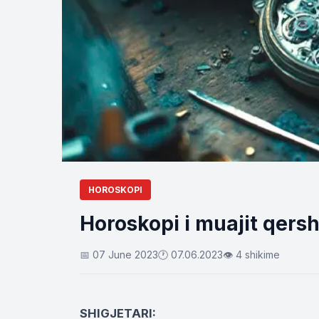
HOROSKOPI
Horoskopi i muajit qersho
📅 07 June 2023
🕐 07.06.2023
👁 4 shikime
SHIGJETARI: