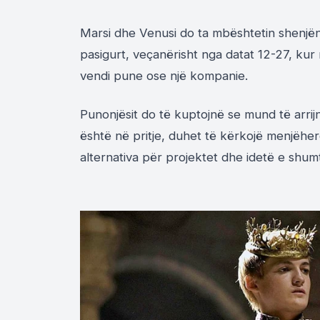
Marsi dhe Venusi do ta mbështetin shenjën 
pasigurt, veçanërisht nga datat 12-27, ku
vendi pune ose një kompanie.
Punonjësit do të kuptojnë se mund të arri
është në pritje, duhet të kërkojë menjëherë
alternativa për projektet dhe idetë e shum