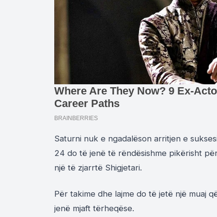
Saturni nuk e ngadalëson arritjen e sukses
24 do të jenë të rëndësishme pikërisht për
një të zjarrtë Shigjetari.
Për takime dhe lajme do të jetë një muaj q
jenë mjaft tërheqëse.