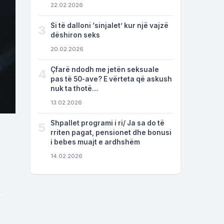
22.02.2026
Si të dalloni ‘sinjalet’ kur një vajzë
3
dëshiron seks
20.02.2026
Çfarë ndodh me jetën seksuale
4
pas të 50-ave? E vërteta që askush
nuk ta thotë…
13.02.2026
Shpallet programi i ri/ Ja sa do të
5
rriten pagat, pensionet dhe bonusi
i bebes muajt e ardhshëm
14.02.2026