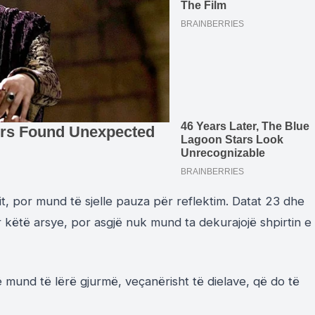
it, por mund të sjelle pauza për reflektim. Datat 23 dhe
 këtë arsye, por asgjë nuk mund ta dekurajojë shpirtin e
ë mund të lërë gjurmë, veçanërisht të dielave, që do të