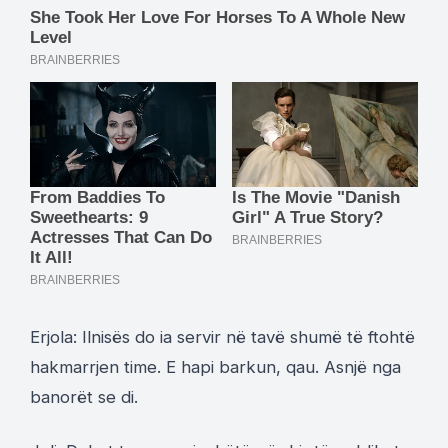
Erjola: Ilnisës do ia servir në tavë shumë të ftohtë
hakmarrjen time. E hapi barkun, qau. Asnjë nga
banorët se di.