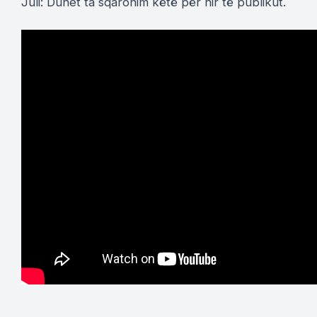
Juli: Duhet ta sqaronim këtë për hir të publikut.