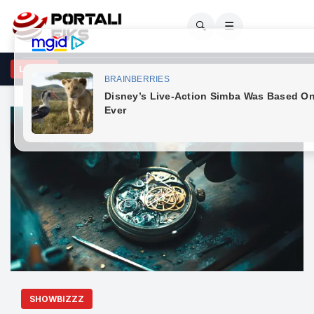
🔍
☰
O - Rikrijoi fotografinë e viteve 90’/ Shakira pushton rrjetin me pa
LAJME
SHOWBIZZZ