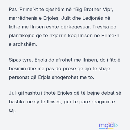
Pas ‘Prime’-it të djeshëm në “Big Brother Vip”,
marrëdhënia e Erjolës, Julit dhe Ledjonës në
lidhje me Ilnisën është përkeqësuar. Treshja po
planifikojnë që të nxjerrin keq Ilnisën në Prime-n
e ardhshëm.
Sipas tyre, Erjola do afrohet me Ilnisën, do i fitojë
besimin dhe më pas do presë që ajo të shajë
personat që Erjola shoqërohet me to.
Juli gjithashtu i thotë Erjolës që të bëjnë debat së
bashku në sy të Ilnisës, për të parë reagimin e
saj.