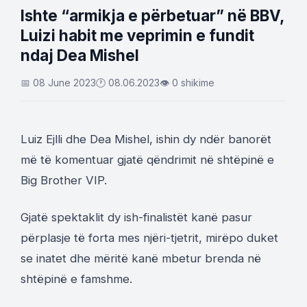
Ishte “armikja e përbetuar” në BBV,
Luizi habit me veprimin e fundit
ndaj Dea Mishel
📅 08 June 2023
🕐 08.06.2023
👁 0 shikime
Luiz Ejlli dhe Dea Mishel, ishin dy ndër banorët
më të komentuar gjatë qëndrimit në shtëpinë e
Big Brother VIP.
Gjatë spektaklit dy ish-finalistët kanë pasur
përplasje të forta mes njëri-tjetrit, mirëpo duket
se inatet dhe mëritë kanë mbetur brenda në
shtëpinë e famshme.