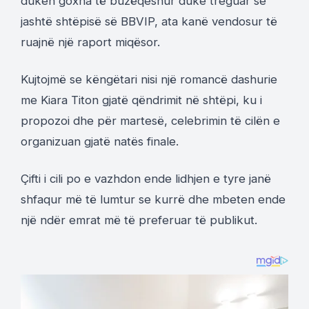
duken goxha të buzëqeshur duke treguar se
jashtë shtëpisë së BBVIP, ata kanë vendosur të
ruajnë një raport miqësor.
Kujtojmë se këngëtari nisi një romancë dashurie
me Kiara Titon gjatë qëndrimit në shtëpi, ku i
propozoi dhe për martesë, celebrimin të cilën e
organizuan gjatë natës finale.
Çifti i cili po e vazhdon ende lidhjen e tyre janë
shfaqur më të lumtur se kurrë dhe mbeten ende
një ndër emrat më të preferuar të publikut.