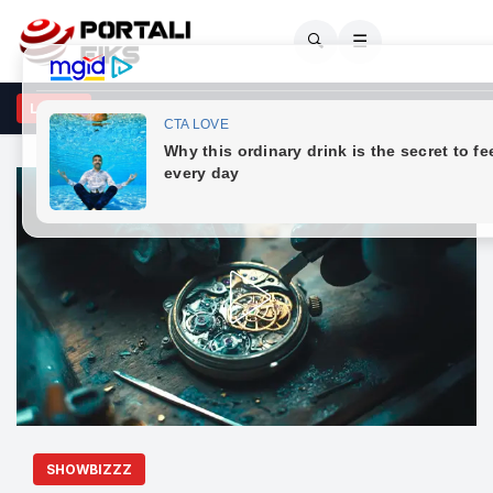
🔍
☰
shton konstituimi i Kuvendit sipas afatit të dhënë nga Gjykata Kusht
LAJME
SHOWBIZZZ