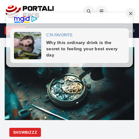
🔍
☰
an Vllasaliu vendosi ta shfaq gruan vetëm pas të 40-tave, nga kush
LAJME
SHOWBIZZZ