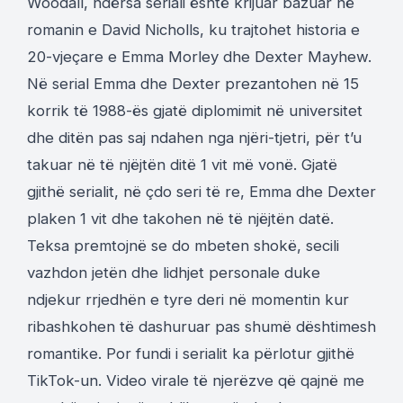
Woodall, ndërsa seriali është krijuar bazuar në
romanin e David Nicholls, ku trajtohet historia e
20-vjeçare e Emma Morley dhe Dexter Mayhew.
Në serial Emma dhe Dexter prezantohen në 15
korrik të 1988-ës gjatë diplomimit në universitet
dhe ditën pas saj ndahen nga njëri-tjetri, për t’u
takuar në të njëjtën ditë 1 vit më vonë. Gjatë
gjithë serialit, në çdo seri të re, Emma dhe Dexter
plaken 1 vit dhe takohen në të njëjtën datë.
Teksa premtojnë se do mbeten shokë, secili
vazhdon jetën dhe lidhjet personale duke
ndjekur rrjedhën e tyre deri në momentin kur
ribashkohen të dashuruar pas shumë dështimesh
romantike. Por fundi i serialit ka përlotur gjithë
TikTok-un. Video virale të njerëzve që qajnë me