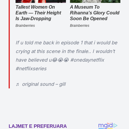
If u told me back in episode 1 that i would be
crying at this scene in the finale.. I wouldn’t
have believed u😂😭😭
#onedaynetflix
#netflixseries
♬ original sound – gill