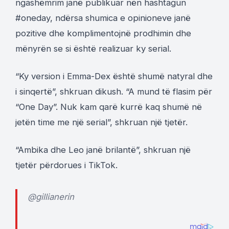
ngashëmrim janë publikuar nën hashtagun
#oneday, ndërsa shumica e opinioneve janë
pozitive dhe komplimentojnë prodhimin dhe
mënyrën se si është realizuar ky serial.
“Ky version i Emma-Dex është shumë natyral dhe
i sinqertë”, shkruan dikush. “A mund të flasim për
“One Day”. Nuk kam qarë kurrë kaq shumë në
jetën time me një serial”, shkruan një tjetër.
“Ambika dhe Leo janë brilantë”, shkruan një
tjetër përdorues i TikTok.
@gillianerin