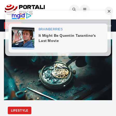
🔍
☰
s gati 30 vitesh, Shakira rikrijon foton legjendare që u kthye në me
LAJME
LIFESTYLE