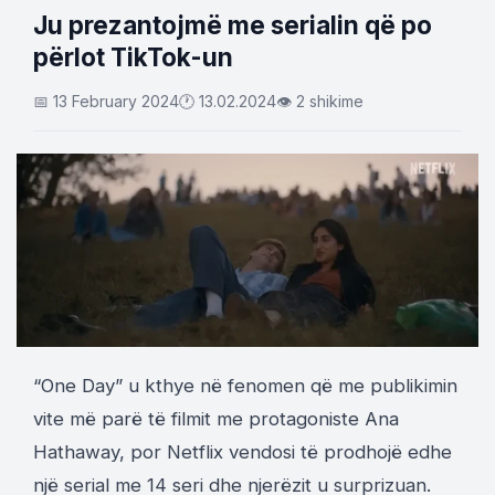
Ju prezantojmë me serialin që po
përlot TikTok-un
📅 13 February 2024
🕐 13.02.2024
👁 2 shikime
“One Day” u kthye në fenomen që me publikimin
vite më parë të filmit me protagoniste Ana
Hathaway, por Netflix vendosi të prodhojë edhe
një serial me 14 seri dhe njerëzit u surprizuan.