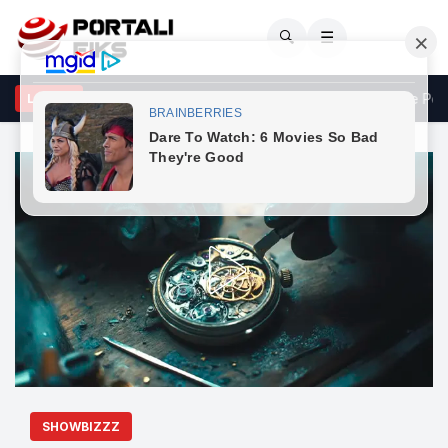
🔍
☰
ova alarmon për kërcënimet nga Serbia
Vendosja e Policisë
LAJME
SHOWBIZZZ