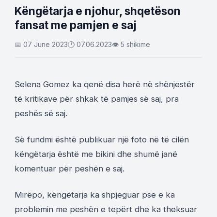
Këngëtarja e njohur, shqetëson
fansat me pamjen e saj
📅 07 June 2023
🕐 07.06.2023
👁 5 shikime
Selena Gomez ka qenë disa herë në shënjestër
të kritikave për shkak të pamjes së saj, pra
peshës së saj.
Së fundmi është publikuar një foto në të cilën
këngëtarja është me bikini dhe shumë janë
komentuar për peshën e saj.
Mirëpo, këngëtarja ka shpjeguar pse e ka
problemin me peshën e tepërt dhe ka theksuar