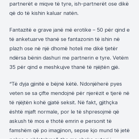
partnerët e miqve të tyre, ish-partnerët ose dikë
që do të kishin kaluar natën.
Fantazitë e grave janë më erotike – 50 për qind e
të anketuarve thanë se fantazonin të ishin në
plazh ose në një dhomë hoteli me dikë tjetër
ndërsa bënin dashuri me partnerin e tyre. Vetëm
35 për qind e meshkujve thanë të njëjtën gjë.
“Të dyja gjinitë e bëjnë këtë. Ndonjëherë pyes
veten se sa çifte mendojnë për njerëzit e tjerë në
të njëjtën kohë gjatë seksit. Në fakt, gjithçka
është mjaft normale, por le të shpresojmë që
askush të mos e thotë emrin e personit të
famshëm që po imagjinon, sepse kjo mund të jetë