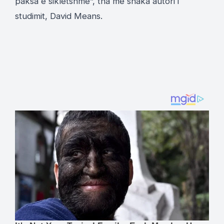
paksa e sikletshme”, tha me shaka autori i
studimit, David Means.