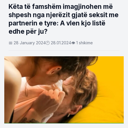
Këta të famshëm imagjinohen më
shpesh nga njerëzit gjatë seksit me
partnerin e tyre: A vlen kjo listë
edhe për ju?
📅 28 January 2024
🕐 28.01.2024
👁 1 shikime