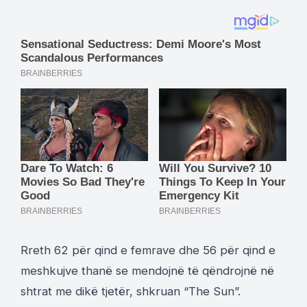
Rreth 62 për qind e femrave dhe 56 për qind e
meshkujve thanë se mendojnë të qëndrojnë në
shtrat me dikë tjetër, shkruan “The Sun”.