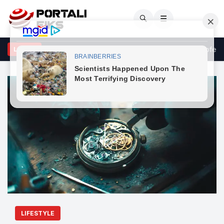
🔍
☰
jnovci: Kërkesat e LDK-së ndaj VV-së janë të ekzagjeruara, oferta
LAJME
LIFESTYLE