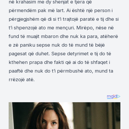
në krahasim me dy shenjat e tjera që
përmendëm pak më lart. Ai është një person i
përgjegjshëm që di si t’i trajtojë paratë e tij dhe si
t’i shpenzojë ato me mençuri. Mirëpo, nëse në
fund të muajit mbaron dhe nuk ka para, atëherë
e zë paniku sepse nuk do të mund të bëjë
pagesat që duhet. Sepse detyrimet e tij do të
kthehen prapa dhe fakti që ai do të shfaqet i
paaftë dhe nuk do t’i përmbushë ato, mund ta
rrëzojë atë.