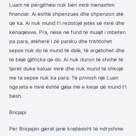
Luani në përgjithësi nuk bën mirë menaxhim
financiar. Ai është shpenzues dhe shpenzon atë
që ka. Ai nuk mund t’i rezistojë jetës së mirë dhe
kënaqësive. Pra, nëse në fund të muajit i mbeten
pa para, atëherë i zë paniku dhe trishtohet
sepse nuk do të mund të dalë, të argëtohet dhe
të bëjë gjithçka që do. Ai nuk duron të shohë të
tjerët duke kaluar mirë dhe nuk mund të shkojë
me ta sepse nuk ka para. Të privosh një Luan
nga jeta e mirë është gjëja më e keqe që mund t’i
bësh.
Bricjapi
Për Bricjapin gjërat janë krejtësisht të ndryshme