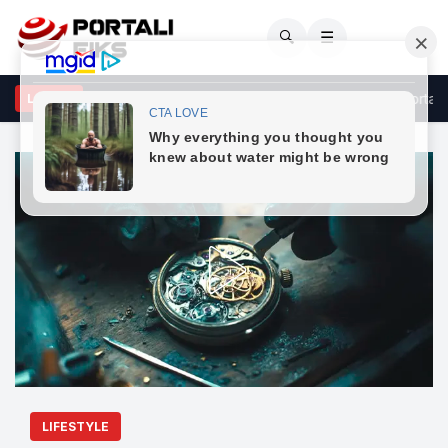
🔍
☰
atera” – Rron Gjinovci ‘shpërthen’ ndaj opozitës, kritika të forta pë
LAJME
LIFESTYLE