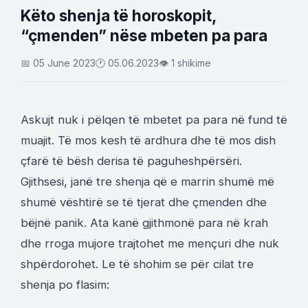
Këto shenja të horoskopit,
“çmenden” nëse mbeten pa para
📅 05 June 2023
🕐 05.06.2023
👁 1 shikime
Askujt nuk i pëlqen të mbetet pa para në fund të
muajit. Të mos kesh të ardhura dhe të mos dish
çfarë të bësh derisa të paguheshpërsëri.
Gjithsesi, janë tre shenja që e marrin shumë më
shumë vështirë se të tjerat dhe çmenden dhe
bëjnë panik. Ata kanë gjithmonë para në krah
dhe rroga mujore trajtohet me mençuri dhe nuk
shpërdorohet. Le të shohim se për cilat tre
shenja po flasim: