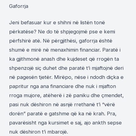
Gaforrja
Jeni befasuar kur e shihni në listën tonë
përkatëse? Ne do të shpjegojmë pse e kemi
përfshirë atë. Në përgjithësi, gaforrja është
shumë e mirë në menaxhimin financiar. Paratë i
ka gjithmonë anash dhe kujdeset që rrogën ta
shpenzojë siç duhet dhe paratë t’i mjaftojnë deri
në pagesën tjetër. Mirëpo, nëse i ndodh diçka e
papritur nga ana financiare dhe nuk i mjafton
rroga mujore, atëherë i zë paniku dhe çmendet,
pasi nuk dëshiron në asnjë rrethanë t’i “vërë
dorën” paratë e gatshme që ka në krah. Pra,
pavarësisht nga kursimet e saj, ajo ankth sepse
nuk dëshiron t’i mbarojë.