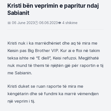
Kristi bën veprimin e papritur ndaj
Sabianit
📅 06 June 2023
🕐 06.06.2023
👁 4 shikime
Kristi nuk i ka marrëdhëniet dhe aq të mira me
Keisin pas Big Brother VIP. Kur ai e ftoi në takim
teksa ishte në “E diell”, Keisi refuzoi. Megjithatë
nuk mund të themi të njëjtën gjë për raportin e tij
me Sabianin.
Kristi duket se ruan raporte të mira me
këngëtarin dhe së fundmi ka marrë vëmendjen
një veprim i tij.