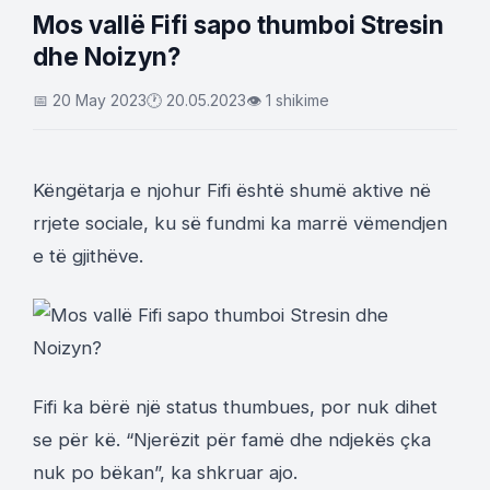
Mos vallë Fifi sapo thumboi Stresin
dhe Noizyn?
📅 20 May 2023
🕐 20.05.2023
👁 1 shikime
Këngëtarja e njohur Fifi është shumë aktive në
rrjete sociale, ku së fundmi ka marrë vëmendjen
e të gjithëve.
Fifi ka bërë një status thumbues, por nuk dihet
se për kë. “Njerëzit për famë dhe ndjekës çka
nuk po bëkan”, ka shkruar ajo.