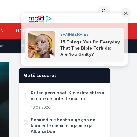
🔍
UN
HOROSKOPI
Kryeziu –Hyseni: Nesër do kemi shumë përgjigje për pikëpyet
Më të Lexuarat
Rriten pensionet: Kjo është shtesa
1
mujore që pritet të marrin
16.02.2026
Sëmundja e heshtur që çon në
2
kancer të mëlçisë nga mjekja
Albana Duni