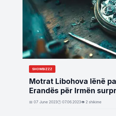
SHOWBIZZZ
Motrat Libohova lënë pas 
Erandës për Irmën surpr
📅 07 June 2023
🕐 07.06.2023
👁 2 shikime