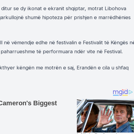
 ditur se dy ikonat e ekranit shqiptar, motrat Libohova
t qarkullojnë shumë hipoteza për prishjen e marrëdhënies
 në vëmendje edhe në festivalin e Festivalit të Këngës n
ë paharrueshme të performuara ndër vite në Festival.
 rikthyer këngën me motrën e saj, Erandën e cila u shfaq