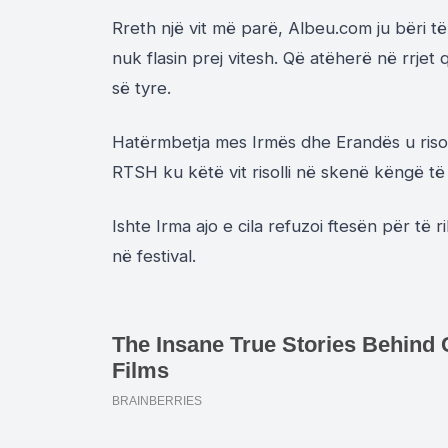
Rreth një vit më parë, Albeu.com ju bëri të
nuk flasin prej vitesh. Që atëherë në rrje
së tyre.
Hatërmbetja mes Irmës dhe Erandës u risoll
RTSH ku këtë vit risolli në skenë këngë t
Ishte Irma ajo e cila refuzoi ftesën për të
në festival.