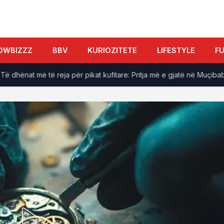
OWBIZZZ
BBV
KURIOZITETE
LIFESTYLE
F
dhënat më të reja për pikat kufitare: Pritja më e gjatë në Muçibabë