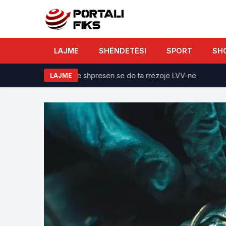
LAJME
SHËNDETËSI
SPORT
SH
Po bllokon shtetin me shpresën se do ta rrëzojë LVV-në
Të 
LAJME