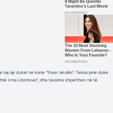
saj që duket se kanë “thyer akullin”. Teksa janë duke
shtë Irma Libohova”, dhe tavolina shpërthen në të