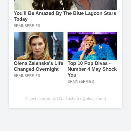
A post shared by Olta Gixhari (@oltagixhari)