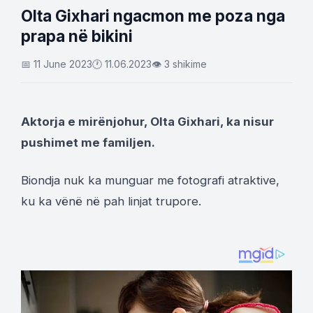
Olta Gixhari ngacmon me poza nga
prapa në bikini
📅 11 June 2023
🕐 11.06.2023
👁 3 shikime
Aktorja e mirënjohur, Olta Gixhari, ka nisur
pushimet me familjen.
Biondja nuk ka munguar me fotografi atraktive,
ku ka vënë në pah linjat trupore.