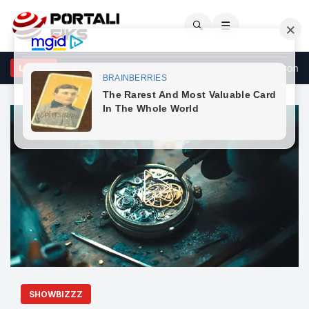
🔍
☰
shtëna me AK-47 në një aheng në Prishtinë, Policia sekuestron arm
LAJME
SHOWBIZZZ