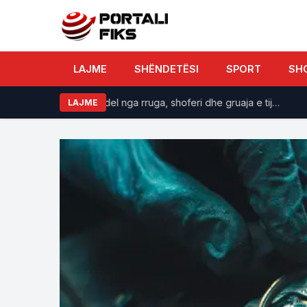
LAJME
SHËNDETËSI
SPORT
SH
osur pasi makina del nga rruga, shoferi dhe gruaja e tij…
Ek
LAJME