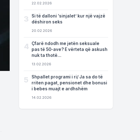
22.02.2026
Si të dalloni ‘sinjalet’ kur një vajzë
3
dëshiron seks
20.02.2026
Çfarë ndodh me jetën seksuale
4
pas të 50-ave? E vërteta që askush
nuk ta thotë…
13.02.2026
Shpallet programi i ri/ Ja sa do të
5
rriten pagat, pensionet dhe bonusi
i bebes muajt e ardhshëm
14.02.2026