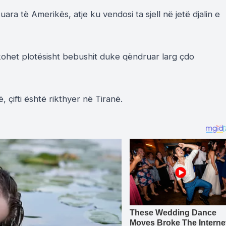
ara të Amerikës, atje ku vendosi ta sjell në jetë djalin e
ikohet plotësisht bebushit duke qëndruar larg çdo
 çifti është rikthyer në Tiranë.