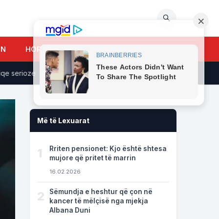
🔍
UN
HOROSKOPI
erioze
Mali i Zi dënon shqiptaren e re pse valëviti flamurin 
Më të Lexuarat
Rriten pensionet: Kjo është shtesa
1
mujore që pritet të marrin
16.02.2026
Sëmundja e heshtur që çon në
2
kancer të mëlçisë nga mjekja
Albana Duni