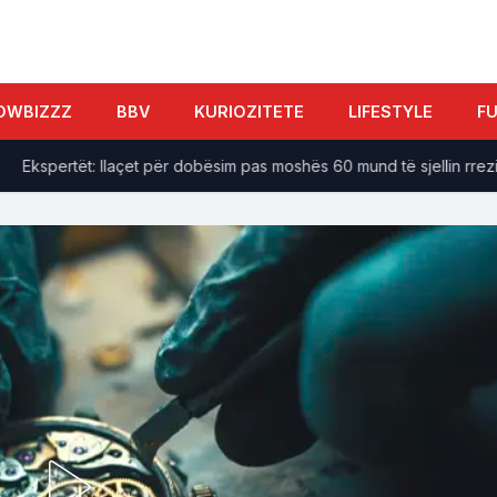
OWBIZZZ
BBV
KURIOZITETE
LIFESTYLE
F
spertët: Ilaçet për dobësim pas moshës 60 mund të sjellin rreziqe s