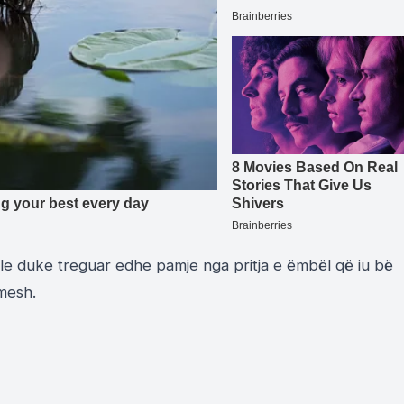
le duke treguar edhe pamje nga pritja e ëmbël që iu bë
imesh.