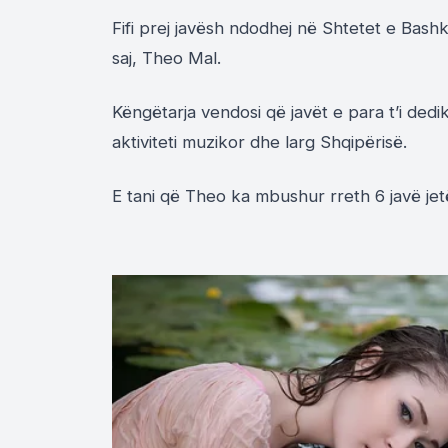
Fifi prej javësh ndodhej në Shtetet e Bashku
saj, Theo Mal.
Këngëtarja vendosi që javët e para t’i ded
aktiviteti muzikor dhe larg Shqipërisë.
E tani që Theo ka mbushur rreth 6 javë jetë,