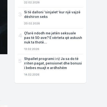
22.02.2026
Si të dalloni ‘sinjalet’ kur një vajzë
3
dëshiron seks
20.02.2026
Çfarë ndodh me jetën seksuale
4
pas të 50-ave? E vërteta që askush
nuk ta thotë…
13.02.2026
Shpallet programi i ri/ Ja sa do të
5
rriten pagat, pensionet dhe bonusi
i bebes muajt e ardhshëm
14.02.2026