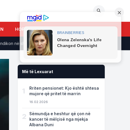
🔍
UN
HOROSKOPI
n në shije, gatim dhe shëndet
Foto/ Françeska Rustem hap 
Më të Lexuarat
Rriten pensionet: Kjo është shtesa
1
mujore që pritet të marrin
16.02.2026
Sëmundja e heshtur që çon në
2
kancer të mëlçisë nga mjekja
Albana Duni