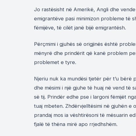
Jo rastësisht në Amerikë, Angli dhe vende t
emigrantëve pasi minimizon probleme të s
fëmijëve, të cilët janë bijë emigrantësh.
Përçmimi i gjuhës së origjinës është problem
mënyrë dhe prindërit që kanë problem person
problemet e tyre.
Njeriu nuk ka mundësi tjetër për t’u bërë p
dhe mësimi i një gjuhe të huaj në vend të 
së tij. Prindër edhe pse i largoni fëmijët 
tuaj mbeten. Zhdërvjelltësimi në gjuhën e o
prandaj mos ia vështirësoni të mësuarin ed
fjalë të thëna mirë apo rrjedhshëm.