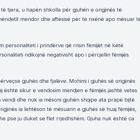
ë tjera, u hapën shkolla për gjuhën e origjinës të
hëndetit mendor dhe aftësisë për të nxënë apo mësuar t
 personaliteti i prindërve që rrisin fëmijët në këtë
aliteti ndikojnë negativisht apo i përcjellin fëmijës
ërveçse gjuhës dhe fjalëve. Mohimi i gjuhës së origjinës
saj është sikur e vendosim mendjen e fëmijës jashtë vetes
nga vendi dhe nuk ia mësoni gjuhën shqipe ata prapë bijtë
rigjinës ia lehtëson të mësuarin e gjuhës së huaj fëmijës,
he pse ju duket se flet rrjedhshëm. Gjuha nuk është ca