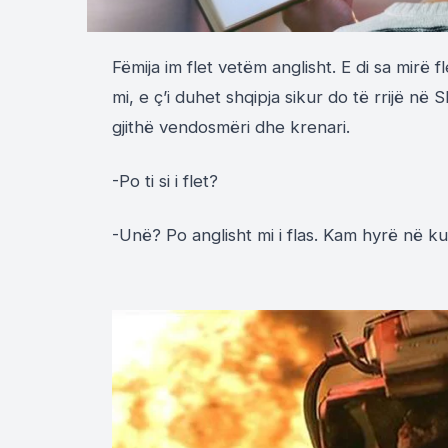
Fëmija im flet vetëm anglisht. E di sa mirë f
mi, e ç’i duhet shqipja sikur do të rrijë në Shq
gjithë vendosmëri dhe krenari.
-Po ti si i flet?
-Unë? Po anglisht mi i flas. Kam hyrë në ku