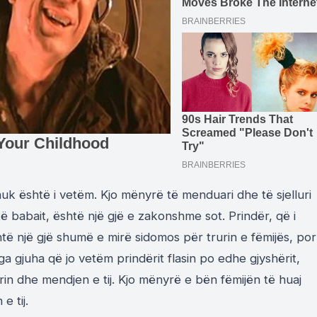
 nuk është i vetëm. Kjo mënyrë të menduari dhe të sjelluri
 babait, është një gjë e zakonshme sot. Prindër, që i
htë një gjë shumë e mirë sidomos për trurin e fëmijës, por
nga gjuha që jo vetëm prindërit flasin po edhe gjyshërit,
in dhe mendjen e tij. Kjo mënyrë e bën fëmijën të huaj
e tij.