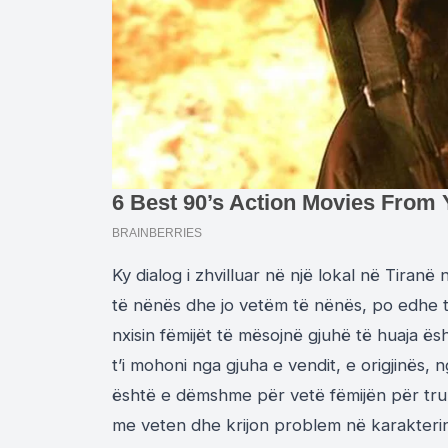
Ky dialog i zhvilluar në një lokal në Tiranë
të nënës dhe jo vetëm të nënës, po edhe të
nxisin fëmijët të mësojnë gjuhë të huaja ës
t’i mohoni nga gjuha e vendit, e origjinës, 
është e dëmshme për vetë fëmijën për trur
me veten dhe krijon problem në karakterin 