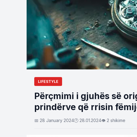
LIFESTYLE
Përçmimi i gjuhës së ori
prindërve që rrisin fëmi
📅 28 January 2024
🕐 28.01.2024
👁 2 shikime