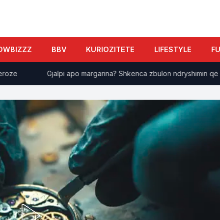
OWBIZZZ
BBV
KURIOZITETE
LIFESTYLE
F
Gjalpi apo margarina? Shkenca zbulon ndryshimin që ndiko