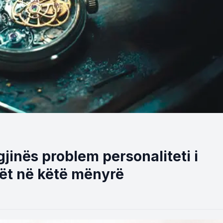
gjinës problem personaliteti i
jët në këtë mënyrë