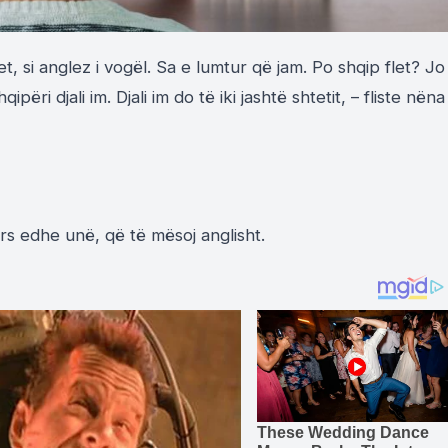
let, si anglez i vogël. Sa e lumtur që jam. Po shqip flet? Jo
ipëri djali im. Djali im do të iki jashtë shtetit, – fliste nëna
rs edhe unë, që të mësoj anglisht.