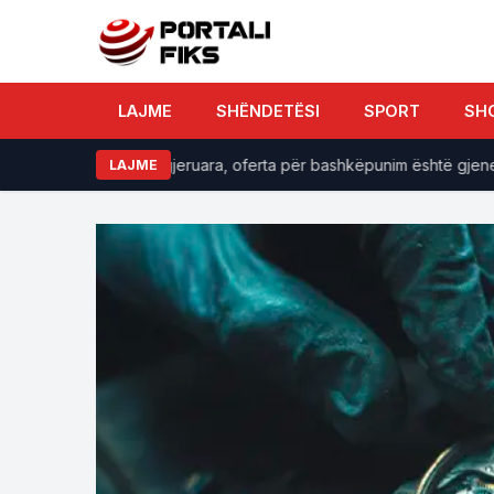
LAJME
SHËNDETËSI
SPORT
SH
V-së janë të ekzagjeruara, oferta për bashkëpunim është gjeneroze
LAJME