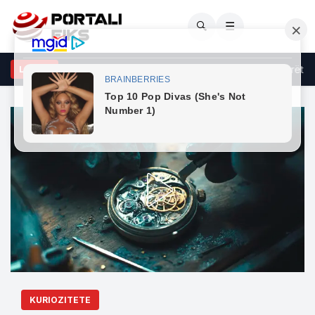
🔍
☰
 protestë para Parlamentit, kjo është arsyeja
Qytetarët pres
LAJME
KURIOZITETE