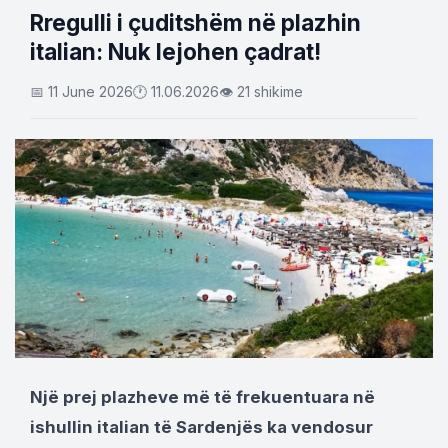
Rregulli i çuditshëm në plazhin
italian: Nuk lejohen çadrat!
📅 11 June 2026
🕐 11.06.2026
👁 21 shikime
Një prej plazheve më të frekuentuara në
ishullin italian të Sardenjës ka vendosur