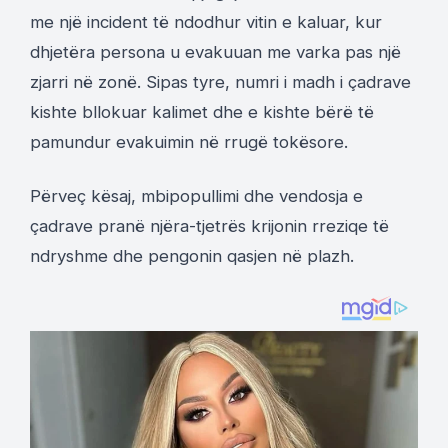
me një incident të ndodhur vitin e kaluar, kur
dhjetëra persona u evakuuan me varka pas një
zjarri në zonë. Sipas tyre, numri i madh i çadrave
kishte bllokuar kalimet dhe e kishte bërë të
pamundur evakuimin në rrugë tokësore.
Përveç kësaj, mbipopullimi dhe vendosja e
çadrave pranë njëra-tjetrës krijonin rreziqe të
ndryshme dhe pengonin qasjen në plazh.