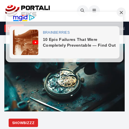
🔍
☰
S kërkon konstituimin e Kuvendit të Kosovës brenda afatit kushtet
LAJME
SHOWBIZZZ