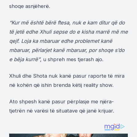
shoqe asnjëherë.
“Kur më është bërë ftesa, nuk e kam ditur që do
të jetë edhe Xhuli sepse do e kisha marrë më me
qejf. Loja ka mbaruar edhe problemet kanë
mbaruar, përlarjet kanë mbaruar, por shoqe s’do
e bëja kurrë”
, u shpreh mes tjerash ajo.
Xhuli dhe Shota nuk kanë pasur raporte të mira
në kohën që ishin brenda këtij reality show.
Ato shpesh kanë pasur përplasje me njëra-
tjetrën në varësi të situatave që janë krijuar.