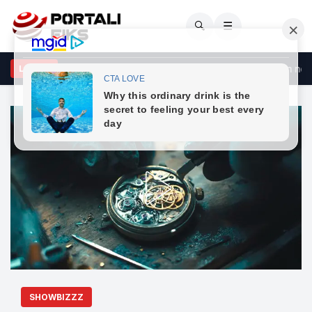
🔍
☰
ë shtetas të huaj shoqërohen në polici të Ferizajt, qëndronin në t
LAJME
SHOWBIZZZ