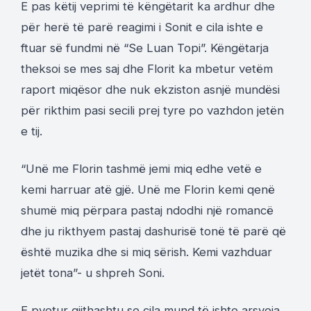
E pas këtij veprimi të këngëtarit ka ardhur dhe
për herë të parë reagimi i Sonit e cila ishte e
ftuar së fundmi në “Se Luan Topi”. Këngëtarja
theksoi se mes saj dhe Florit ka mbetur vetëm
raport miqësor dhe nuk ekziston asnjë mundësi
për rikthim pasi secili prej tyre po vazhdon jetën
e tij.
“Unë me Florin tashmë jemi miq edhe vetë e
kemi harruar atë gjë. Unë me Florin kemi qenë
shumë miq përpara pastaj ndodhi një romancë
dhe ju rikthyem pastaj dashurisë tonë të parë që
është muzika dhe si miq sërish. Kemi vazhduar
jetët tona”- u shpreh Soni.
E pyetur gjithashtu se cila mund të ishte arsyeja