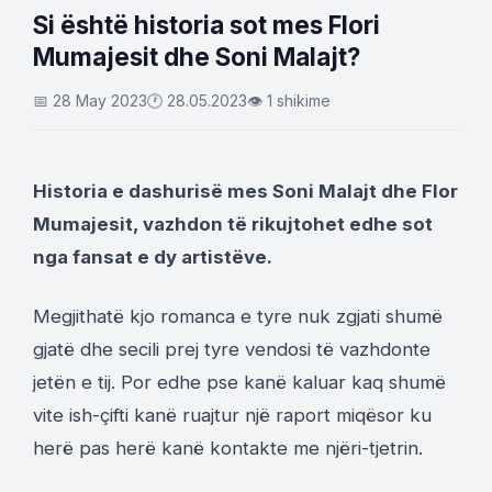
Si është historia sot mes Flori
Mumajesit dhe Soni Malajt?
📅 28 May 2023
🕐 28.05.2023
👁 1 shikime
Historia e dashurisë mes Soni Malajt dhe Flor
Mumajesit, vazhdon të rikujtohet edhe sot
nga fansat e dy artistëve.
Megjithatë kjo romanca e tyre nuk zgjati shumë
gjatë dhe secili prej tyre vendosi të vazhdonte
jetën e tij. Por edhe pse kanë kaluar kaq shumë
vite ish-çifti kanë ruajtur një raport miqësor ku
herë pas herë kanë kontakte me njëri-tjetrin.