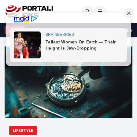
🔍
☰
gimi i Ambasadës Britanike, kërkohet zgjidhje e situatës politike në
LAJME
LIFESTYLE