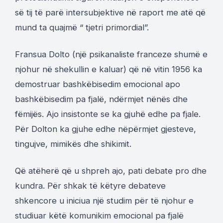
së tij të parë intersubjektive në raport me atë që
mund ta quajmë “ tjetri primordial”.
Fransua Dolto (një psikanaliste franceze shumë e
njohur në shekullin e kaluar) që në vitin 1956 ka
demostruar bashkëbisedim emocional apo
bashkëbisedim pa fjalë, ndërmjet nënës dhe
fëmijës. Ajo insistonte se ka gjuhë edhe pa fjale.
Për Dolton ka gjuhe edhe nëpërmjet gjesteve,
tingujve, mimikës dhe shikimit.
Që atëherë që u shpreh ajo, pati debate pro dhe
kundra. Për shkak të këtyre debateve
shkencore u iniciua një studim për të njohur e
studiuar këtë komunikim emocional pa fjalë