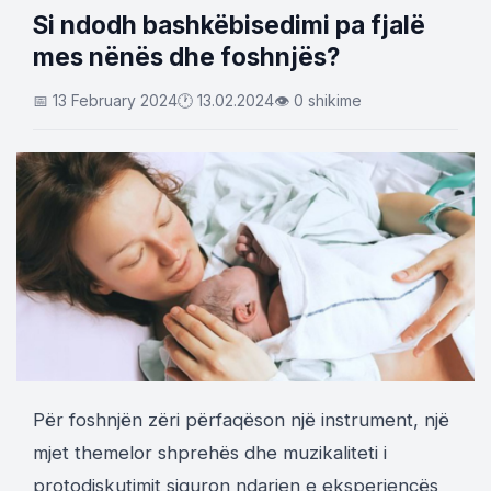
Si ndodh bashkëbisedimi pa fjalë
mes nënës dhe foshnjës?
📅 13 February 2024
🕐 13.02.2024
👁 0 shikime
Për foshnjën zëri përfaqëson një instrument, një
mjet themelor shprehës dhe muzikaliteti i
protodiskutimit siguron ndarjen e eksperiencës