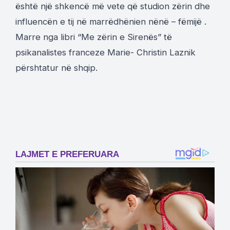
është një shkencë më vete që studion zërin dhe
influencën e tij në marrëdhënien nënë – fëmijë .
Marre nga libri “Me zërin e Sirenës” të
psikanalistes franceze Marie- Christin Laznik
përshtatur në shqip.