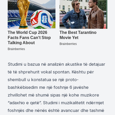
Studimi u bazua në analizën akustike të detajuar
të të shprehurit vokal spontan. Kështu për
shembull u konstatua se një proto-
bashkëbisedim me një foshnje 6 javëshe
zhvillohet më shumë sipas një kohe muzikore
“adaxhio e qetë”. Studimi i muzikalitetit ndërmjet
foshnjës dhe nënës është avancuar dhe tashmë