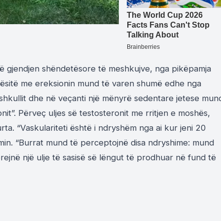
 në gjendjen shëndetësore të meshkujve, nga pikëpamja
htirësitë me ereksionin mund të varen shumë edhe nga
shkullit dhe në veçanti një mënyrë sedentare jetese mun
nit”. Përveç uljes së testosteronit me rritjen e moshës,
rta. “Vaskulariteti është i ndryshëm nga ai kur jeni 20
limin. “Burrat mund të perceptojnë disa ndryshime: mund
vërejnë një ulje të sasisë së lëngut të prodhuar në fund të