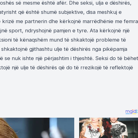
oshës së mesme është afër. Dhe seksi, ulja e dëshirës,
atyrisht që është shumë subjektive, disa meshkuj e
ë në krizë me partnerin dhe kërkojnë marrëdhënie me femra
trojnë sport, ndryshojnë pamjen e tyre. Ata kërkojnë një
ereksioni të kënaqshëm mund të shkaktojë probleme të
 shkaktojnë gjithashtu ulje të dëshirës nga pikëpamja
ojë se nuk ishte një përjashtim i thjeshtë. Seksi do të bëhe
jë një ulje të dëshirës që do të rrezikojë të reflektojë