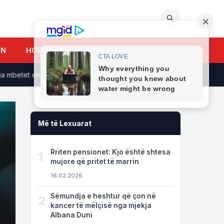
🔍
UN
HOROSKOPI
tet ende larg: A do të përballen përgjegjësit me gjykim?
Ka
Më të Lexuarat
Rriten pensionet: Kjo është shtesa
1
mujore që pritet të marrin
16.02.2026
Sëmundja e heshtur që çon në
2
kancer të mëlçisë nga mjekja
Albana Duni