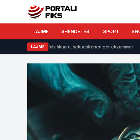
LAJME
SHËNDETËSI
SPORT
SH
të dyshuara si të falsifikuara, sekuestrohen për ekzaminim
LAJME