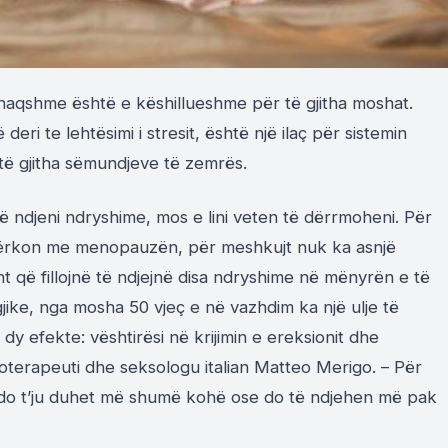
ënaqshme është e këshillueshme për të gjitha moshat.
deri te lehtësimi i stresit, është një ilaç për sistemin
 të gjitha sëmundjeve të zemrës.
të ndjeni ndryshime, mos e lini veten të dërrmoheni. Për
 përkon me menopauzën, për meshkujt nuk ka asnjë
ht që fillojnë të ndjejnë disa ndryshime në mënyrën e të
gjike, nga mosha 50 vjeç e në vazhdim ka një ulje të
dy efekte: vështirësi në krijimin e ereksionit dhe
ikoterapeuti dhe seksologu italian Matteo Merigo. – Për
 do t’ju duhet më shumë kohë ose do të ndjehen më pak