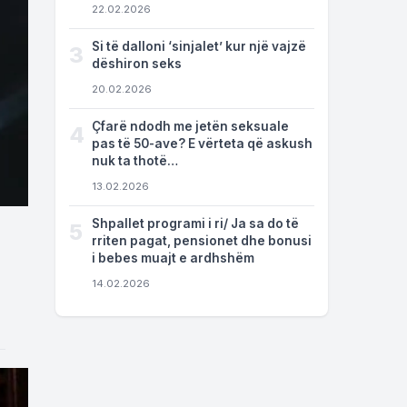
22.02.2026
Si të dalloni ‘sinjalet’ kur një vajzë
3
dëshiron seks
20.02.2026
Çfarë ndodh me jetën seksuale
4
pas të 50-ave? E vërteta që askush
nuk ta thotë…
13.02.2026
Shpallet programi i ri/ Ja sa do të
5
rriten pagat, pensionet dhe bonusi
i bebes muajt e ardhshëm
14.02.2026