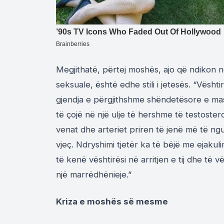
Megjithatë, përtej moshës, ajo që ndikon
seksuale, është edhe stili i jetesës. “Vës
gjendja e përgjithshme shëndetësore e ma
të çojë në një ulje të hershme të testostero
venat dhe arteriet priren të jenë më të ngu
vjeç. Ndryshimi tjetër ka të bëjë me ejaku
të kenë vështirësi në arritjen e tij dhe të 
një marrëdhënieje.”
Kriza e moshës së mesme