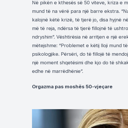
Në pikën e kthesës së 50 viteve, kriza e m
mund të na vërë para një barre ekstra. “N
kalojnë këtë krizë, të tjerë jo, disa hyjn
më të reja, ndërsa të tjerë fillojnë të ush
ndryshim”. Vështirësia në arritjen e një 
mëtejshme: “Problemet e këtij lloji mund të
psikologjike. Përsëri, do të fillojë të mend
një moment shqetësimi dhe kjo do të shkakto
edhe në marrëdhënie”.
Orgazma pas moshës 50-vjeçare