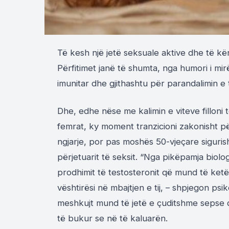
Të kesh një jetë seksuale aktive dhe të k
Përfitimet janë të shumta, nga humori i mirë 
imunitar dhe gjithashtu për parandalimin e
Dhe, edhe nëse me kalimin e viteve filloni 
femrat, ky moment tranzicioni zakonisht
ngjarje, por pas moshës 50-vjeçare siguris
përjetuarit të seksit. “Nga pikëpamja biolo
prodhimit të testosteronit që mund të ketë 
vështirësi në mbajtjen e tij, – shpjegon ps
meshkujt mund të jetë e çuditshme sepse
të bukur se në të kaluarën.