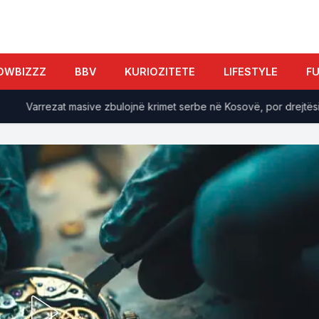
OWBIZZZ
BBV
KURIOZITETE
LIFESTYLE
F
Varrezat masive zbulojnë krimet serbe në Kosovë, por drejtësia mbe