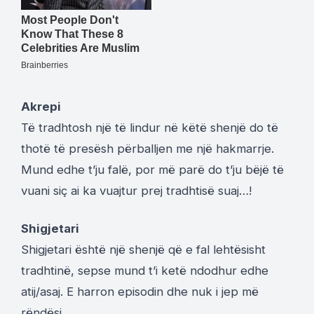
Akrepi
Të tradhtosh një të lindur në këtë shenjë do të
thotë të presësh përballjen me një hakmarrje.
Mund edhe t’ju falë, por më parë do t’ju bëjë të
vuani siç ai ka vuajtur prej tradhtisë suaj…!
Shigjetari
Shigjetari është një shenjë që e fal lehtësisht
tradhtinë, sepse mund t’i ketë ndodhur edhe
atij/asaj. E harron episodin dhe nuk i jep më
rëndësi.