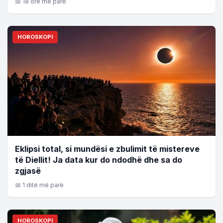
📅 18 orë më parë
HOROSKOPI
Eklipsi total, si mundësi e zbulimit të mistereve
të Diellit! Ja data kur do ndodhë dhe sa do
zgjasë
📅 1 ditë më parë
HOROSKOPI