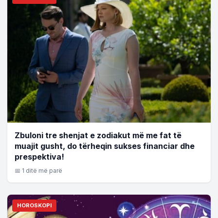
Zbuloni tre shenjat e zodiakut më me fat të
muajit gusht, do tërheqin sukses financiar dhe
prespektiva!
📅 1 ditë më parë
HOROSKOPI