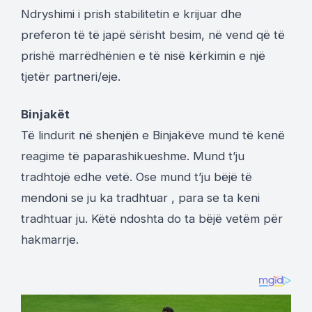
Ndryshimi i prish stabilitetin e krijuar dhe
preferon të të japë sërisht besim, në vend që të
prishë marrëdhënien e të nisë kërkimin e një
tjetër partneri/eje.
Binjakët
Të lindurit në shenjën e Binjakëve mund të kenë
reagime të paparashikueshme. Mund t’ju
tradhtojë edhe vetë. Ose mund t’ju bëjë të
mendoni se ju ka tradhtuar , para se ta keni
tradhtuar ju. Këtë ndoshta do ta bëjë vetëm për
hakmarrje.