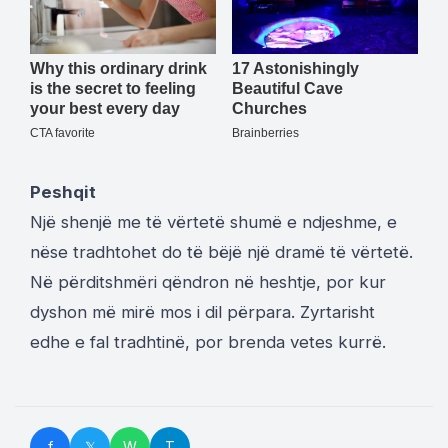
Peshqit
Një shenjë me të vërtetë shumë e ndjeshme, e
nëse tradhtohet do të bëjë një dramë të vërtetë.
Në përditshmëri qëndron në heshtje, por kur
dyshon më mirë mos i dil përpara. Zyrtarisht
edhe e fal tradhtinë, por brenda vetes kurrë.
f
𝕏
W
T