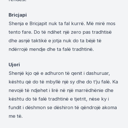
Bricjapi
Shenja e Bricjapit nuk ta fal kurrë. Më mirë mos
tento fare. Do të ndihet një zero pas tradhtisë
dhe asnjë taktikë e jotja nuk do ta bëjë të
ndërrojë mendje dhe ta falë tradhtinë.
Ujori
Shenjë kjo që e adhuron të qenit i dashuruar,
kështu që do të mbyllë një sy dhe do t’ju falë. Ka
nevojë të ndjehet i lirë në një marrëdhënie dhe
kështu do të falë tradhtinë e tjetrit, nëse ky i
fundit i dëshmon se dëshiron të qëndrojë akoma
me të.