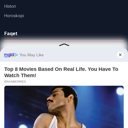
Histori
Horoskopi
Faqet
Home
Privacy Policy
Sample Page
Na Ndiq
© 2026 PortaliFiks.com – Lajmet e fundit. Të gjitha të drejtat e
rezervuara.