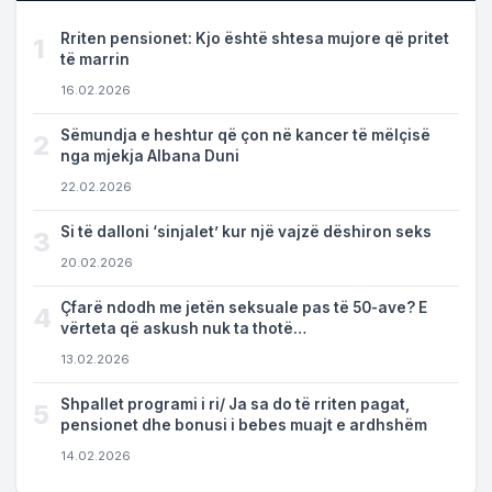
Rriten pensionet: Kjo është shtesa mujore që pritet
1
të marrin
16.02.2026
Sëmundja e heshtur që çon në kancer të mëlçisë
2
nga mjekja Albana Duni
22.02.2026
Si të dalloni ‘sinjalet’ kur një vajzë dëshiron seks
3
20.02.2026
Çfarë ndodh me jetën seksuale pas të 50-ave? E
4
vërteta që askush nuk ta thotë…
13.02.2026
Shpallet programi i ri/ Ja sa do të rriten pagat,
5
pensionet dhe bonusi i bebes muajt e ardhshëm
14.02.2026