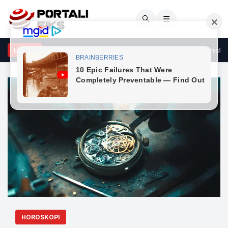
🔍
☰
ti: Zgjerimi ushtarak i Serbisë lidhet me synimet e saj hegjemoniste
LAJME
HOROSKOPI