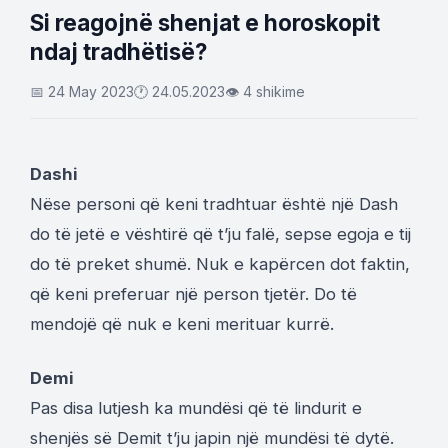
Si reagojnë shenjat e horoskopit
ndaj tradhëtisë?
📅 24 May 2023
🕐 24.05.2023
👁 4 shikime
Dashi
Nëse personi që keni tradhtuar është një Dash
do të jetë e vështirë që t’ju falë, sepse egoja e tij
do të preket shumë. Nuk e kapërcen dot faktin,
që keni preferuar një person tjetër. Do të
mendojë që nuk e keni merituar kurrë.
Demi
Pas disa lutjesh ka mundësi që të lindurit e
shenjës së Demit t’ju japin një mundësi të dytë.