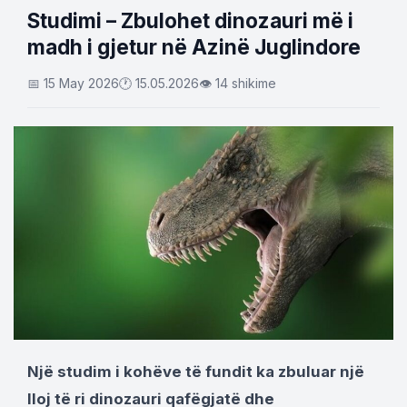
Studimi – Zbulohet dinozauri më i
madh i gjetur në Azinë Juglindore
📅 15 May 2026
🕐 15.05.2026
👁 14 shikime
Një studim i kohëve të fundit ka zbuluar një
lloj të ri dinozauri qafëgjatë dhe