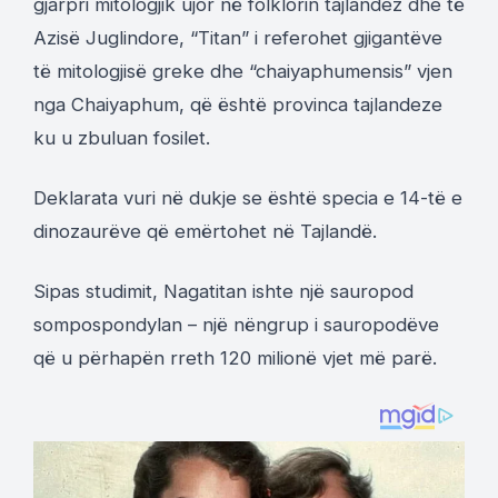
gjarpri mitologjik ujor në folklorin tajlandez dhe të
Azisë Juglindore, “Titan” i referohet gjigantëve
të mitologjisë greke dhe “chaiyaphumensis” vjen
nga Chaiyaphum, që është provinca tajlandeze
ku u zbuluan fosilet.
Deklarata vuri në dukje se është specia e 14-të e
dinozaurëve që emërtohet në Tajlandë.
Sipas studimit, Nagatitan ishte një sauropod
sompospondylan – një nëngrup i sauropodëve
që u përhapën rreth 120 milionë vjet më parë.