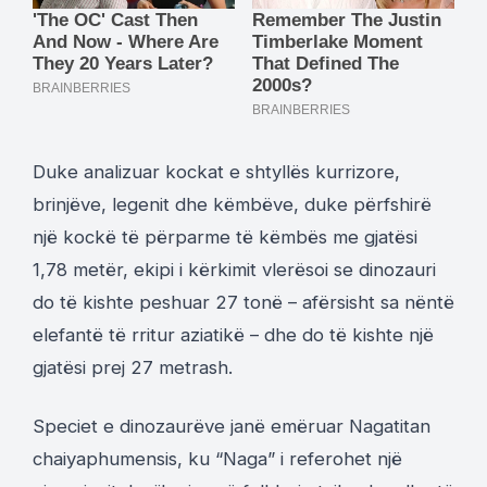
Duke analizuar kockat e shtyllës kurrizore,
brinjëve, legenit dhe këmbëve, duke përfshirë
një kockë të përparme të këmbës me gjatësi
1,78 metër, ekipi i kërkimit vlerësoi se dinozauri
do të kishte peshuar 27 tonë – afërsisht sa nëntë
elefantë të rritur aziatikë – dhe do të kishte një
gjatësi prej 27 metrash.
Speciet e dinozaurëve janë emëruar Nagatitan
chaiyaphumensis, ku “Naga” i referohet një