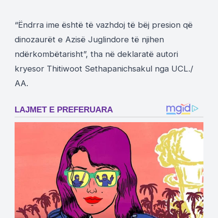
“Ëndrra ime është të vazhdoj të bëj presion që
dinozaurët e Azisë Juglindore të njihen
ndërkombëtarisht”, tha në deklaratë autori
kryesor Thitiwoot Sethapanichsakul nga UCL./
AA.