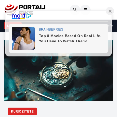
🔍
☰
novci: Kërkesat e LDK-së ndaj VV-së janë të ekzagjeruara, oferta
LAJME
KURIOZITETE