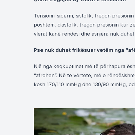
Tensioni i sipërm, sistolik, tregon presion
poshtëm, diastolik, tregon presionin kur z
vlerat kanë rëndësi dhe asnjëra nuk duhet
Pse nuk duhet frikësuar vetëm nga “af
Një nga keqkuptimet më të përhapura ësht
“afrohen”. Në të vërtetë, më e rëndësishme 
kesh 170/110 mmHg dhe 130/90 mmHg, edhe