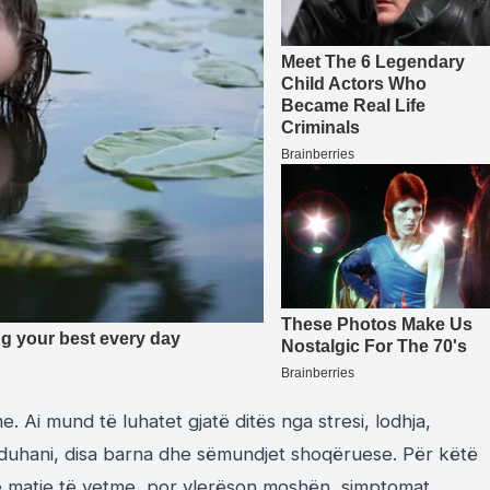
 Ai mund të luhatet gjatë ditës nga stresi, lodhja,
na, duhani, disa barna dhe sëmundjet shoqëruese. Për këtë
 matje të vetme, por vlerëson moshën, simptomat,