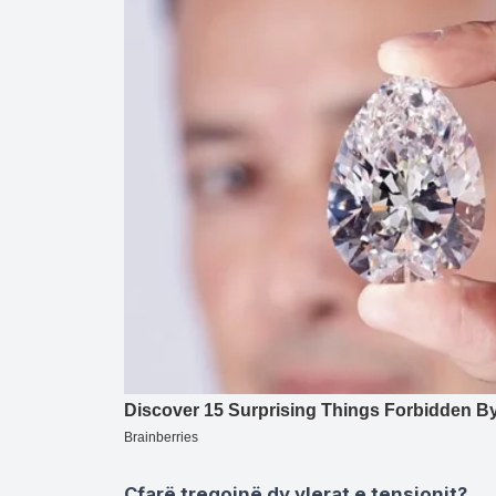
Çfarë tregojnë dy vlerat e tensionit?