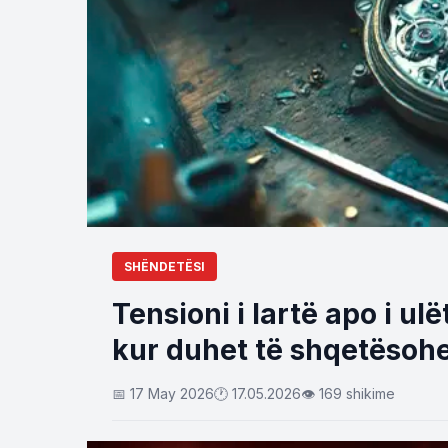
SHËNDETËSI
Tensioni i lartë apo i ul
kur duhet të shqetësoh
📅 17 May 2026
🕐 17.05.2026
👁 169 shikime