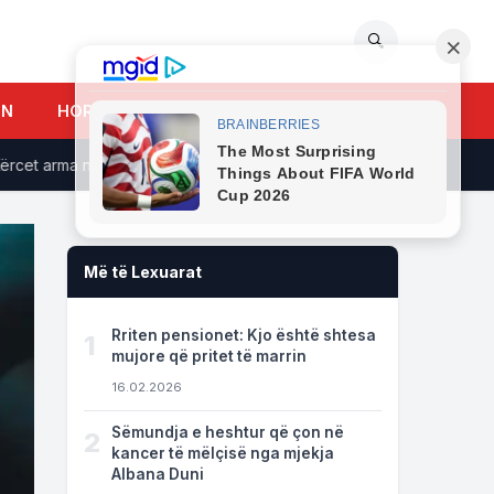
🔍
UN
HOROSKOPI
 arma në vend, raportohet për të plagosur
“Humba gjithçka”/
Më të Lexuarat
Rriten pensionet: Kjo është shtesa
1
mujore që pritet të marrin
16.02.2026
Sëmundja e heshtur që çon në
2
kancer të mëlçisë nga mjekja
Albana Duni