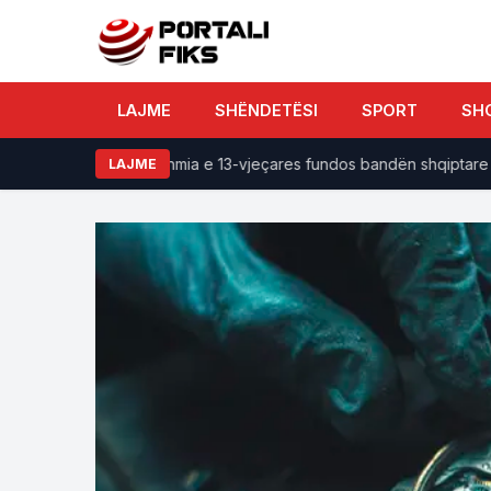
LAJME
SHËNDETËSI
SPORT
SH
 të grabitura, dëshmia e 13-vjeçares fundos bandën shqiptare në Ital
LAJME