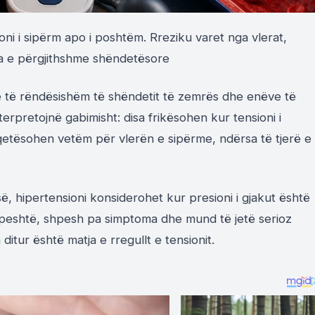
i i sipërm apo i poshtëm. Rreziku varet nga vlerat,
ja e përgjithshme shëndetësore
më të rëndësishëm të shëndetit të zemrës dhe enëve të
erpretojnë gabimisht: disa frikësohen kur tensioni i
hqetësohen vetëm për vlerën e sipërme, ndërsa të tjerë e
, hipertensioni konsiderohet kur presioni i gjakut është
peshtë, shpesh pa simptoma dhe mund të jetë serioz
itur është matja e rregullt e tensionit.