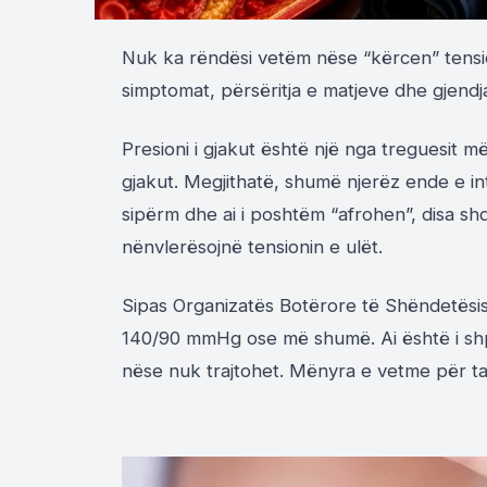
Nuk ka rëndësi vetëm nëse “kërcen” tension
simptomat, përsëritja e matjeve dhe gjend
Presioni i gjakut është një nga treguesit 
gjakut. Megjithatë, shumë njerëz ende e int
sipërm dhe ai i poshtëm “afrohen”, disa s
nënvlerësojnë tensionin e ulët.
Sipas Organizatës Botërore të Shëndetësisë
140/90 mmHg ose më shumë. Ai është i sh
nëse nuk trajtohet. Mënyra e vetme për ta d