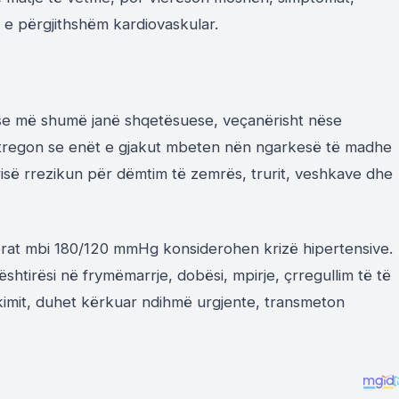
 e përgjithshëm kardiovaskular.
 ose më shumë janë shqetësuese, veçanërisht nëse
të tregon se enët e gjakut mbeten nën ngarkesë të madhe
isë rrezikun për dëmtim të zemrës, trurit, veshkave dhe
erat mbi 180/120 mmHg konsiderohen krizë hipertensive.
htirësi në frymëmarrje, dobësi, mpirje, çrregullim të të
ikimit, duhet kërkuar ndihmë urgjente, transmeton