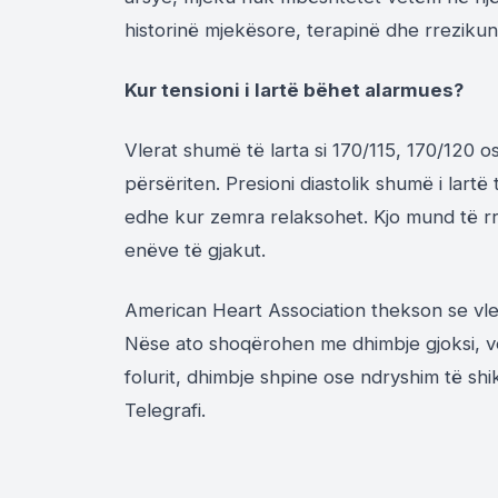
historinë mjekësore, terapinë dhe rrezikun
Kur tensioni i lartë bëhet alarmues?
Vlerat shumë të larta si 170/115, 170/120
përsëriten. Presioni diastolik shumë i lar
edhe kur zemra relaksohet. Kjo mund të rr
enëve të gjakut.
American Heart Association thekson se vl
Nëse ato shoqërohen me dhimbje gjoksi, vës
folurit, dhimbje shpine ose ndryshim të sh
Telegrafi.