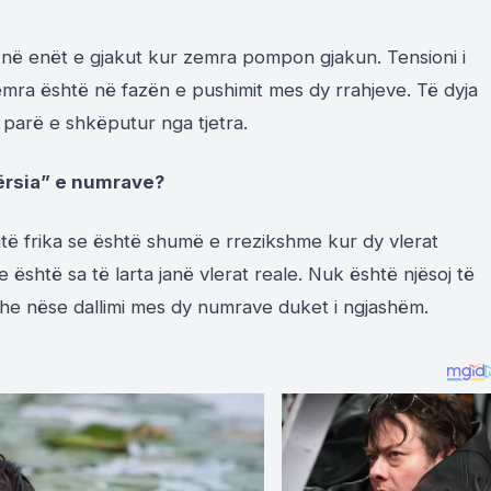
in në enët e gjakut kur zemra pompon gjakun. Tensioni i
emra është në fazën e pushimit mes dy rrahjeve. Të dyja
 parë e shkëputur nga tjetra.
ërsia” e numrave?
ë frika se është shumë e rrezikshme kur dy vlerat
është sa të larta janë vlerat reale. Nuk është njësoj të
 nëse dallimi mes dy numrave duket i ngjashëm.