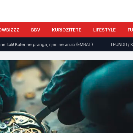
OWBIZZZ
BBV
KURIOZITETE
LIFESTYLE
F
i! Katër në pranga, njëri në arrati (EMRAT)
I FUNDIT/ Kërcet