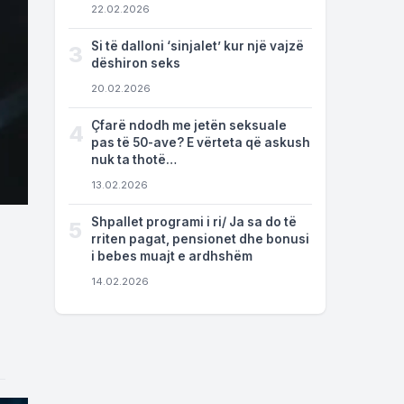
22.02.2026
Si të dalloni ‘sinjalet’ kur një vajzë
3
dëshiron seks
20.02.2026
Çfarë ndodh me jetën seksuale
4
pas të 50-ave? E vërteta që askush
nuk ta thotë…
13.02.2026
Shpallet programi i ri/ Ja sa do të
5
rriten pagat, pensionet dhe bonusi
i bebes muajt e ardhshëm
14.02.2026