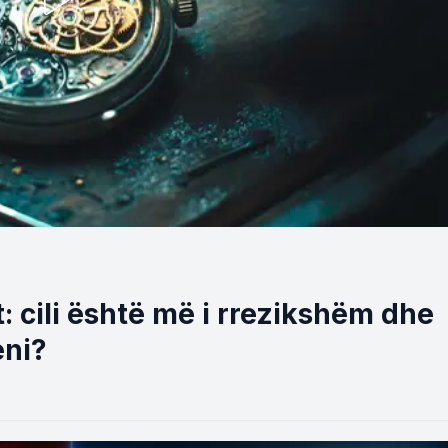
ët: cili është më i rrezikshëm dhe
eni?