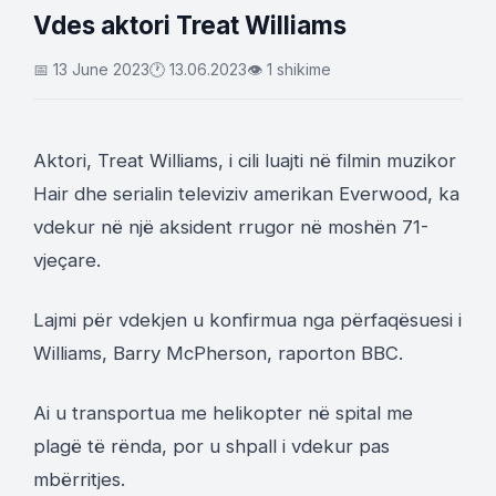
Vdes aktori Treat Williams
📅 13 June 2023
🕐 13.06.2023
👁 1 shikime
Aktori, Treat Williams, i cili luajti në filmin muzikor
Hair dhe serialin televiziv amerikan Everwood, ka
vdekur në një aksident rrugor në moshën 71-
vjeçare.
Lajmi për vdekjen u konfirmua nga përfaqësuesi i
Williams, Barry McPherson, raporton BBC.
Ai u transportua me helikopter në spital me
plagë të rënda, por u shpall i vdekur pas
mbërritjes.