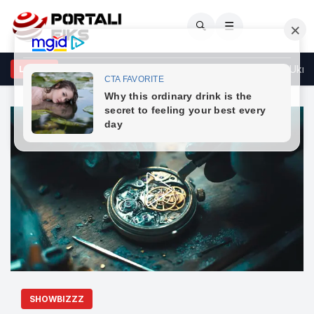
🔍
☰
larata e Zelenskyt në Beograd – largohet mbishkrimi “Free Ukraine”
LAJME
SHOWBIZZZ