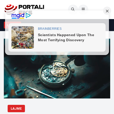
🔍
☰
estimi i të dyshuarit për krime lufte, policia publikon pamjet
LAJME
LAJME