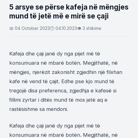
5 arsye se përse kafeja në mëngjes
mund të jetë më e mirë se çaji
📅 04 October 2023
🕐 04.10.2023
👁 3 shikime
Kafeja dhe çaji janë dy nga pijet më të
konsumuara në mbarë botën. Megjithatë, në
mëngjes, njerëzit zakonisht zgjedhin një filxhan
kafe në vend të çajit. Edhe pse kjo mund të
tregojë disa preferenca, zgjedhja e kafesë si
fillimi zyrtar i ditës mund të mos jetë aq e
rastësishme sa mendoni.
Kafeja dhe çaji janë dy nga pijet më të
konsumuara në mbarë botën. Megjithatë, në