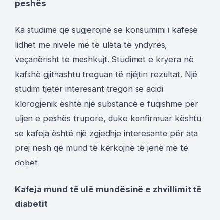
peshës
Ka studime që sugjerojnë se konsumimi i kafesë
lidhet me nivele më të ulëta të yndyrës,
veçanërisht te meshkujt. Studimet e kryera në
kafshë gjithashtu treguan të njëjtin rezultat. Një
studim tjetër interesant tregon se acidi
klorogjenik është një substancë e fuqishme për
uljen e peshës trupore, duke konfirmuar kështu
se kafeja është një zgjedhje interesante për ata
prej nesh që mund të kërkojnë të jenë më të
dobët.
Kafeja mund të ulë mundësinë e zhvillimit të
diabetit