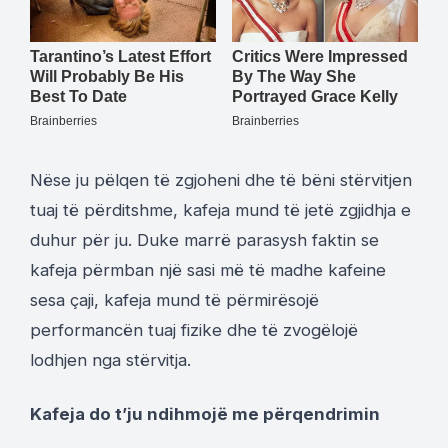
Nëse ju pëlqen të zgjoheni dhe të bëni stërvitjen
tuaj të përditshme, kafeja mund të jetë zgjidhja e
duhur për ju. Duke marrë parasysh faktin se
kafeja përmban një sasi më të madhe kafeine
sesa çaji, kafeja mund të përmirësojë
performancën tuaj fizike dhe të zvogëlojë
lodhjen nga stërvitja.
Kafeja do t’ju ndihmojë me përqendrimin