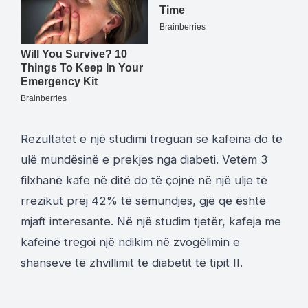
Rezultatet e një studimi treguan se kafeina do të
ulë mundësinë e prekjes nga diabeti. Vetëm 3
filxhanë kafe në ditë do të çojnë në një ulje të
rrezikut prej 42% të sëmundjes, gjë që është
mjaft interesante. Në një studim tjetër, kafeja me
kafeinë tregoi një ndikim në zvogëlimin e
shanseve të zhvillimit të diabetit të tipit II.