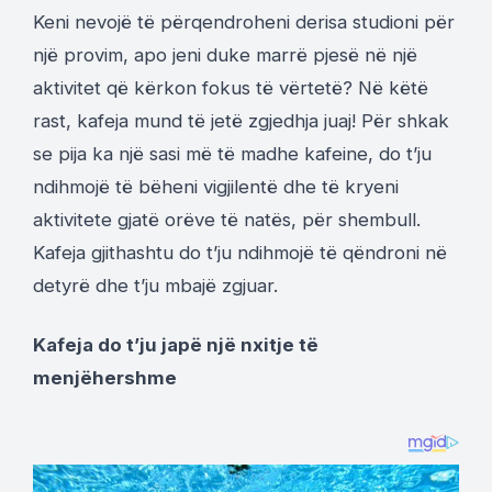
Keni nevojë të përqendroheni derisa studioni për
një provim, apo jeni duke marrë pjesë në një
aktivitet që kërkon fokus të vërtetë? Në këtë
rast, kafeja mund të jetë zgjedhja juaj! Për shkak
se pija ka një sasi më të madhe kafeine, do t’ju
ndihmojë të bëheni vigjilentë dhe të kryeni
aktivitete gjatë orëve të natës, për shembull.
Kafeja gjithashtu do t’ju ndihmojë të qëndroni në
detyrë dhe t’ju mbajë zgjuar.
Kafeja do t’ju japë një nxitje të
menjëhershme