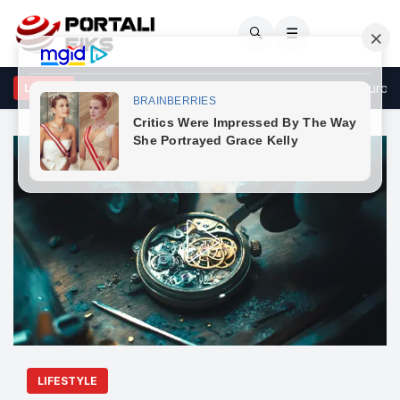
🔍
☰
rbi arrestohet në Mitrovicë pasi dyshohet se i ka ofruar 20 euro një
LAJME
LIFESTYLE