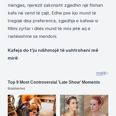
mëngjes, njerëzit zakonisht zgjedhin një filxhan
kafe në vend të çajit. Edhe pse kjo mund të
tregojë disa preferenca, zgjedhja e kafesë si
fillimi zyrtar i ditës mund të mos jetë aq e
rastësishme sa mendoni.
Kafeja do t’ju ndihmojë të ushtroheni më
mirë