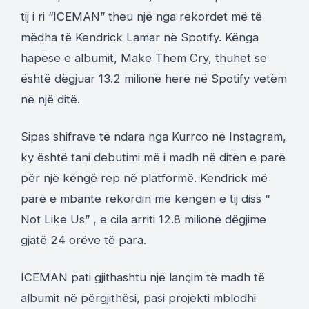
tij i ri “ICEMAN” theu një nga rekordet më të
mëdha të Kendrick Lamar në Spotify. Kënga
hapëse e albumit, Make Them Cry, thuhet se
është dëgjuar 13.2 milionë herë në Spotify vetëm
në një ditë.
Sipas shifrave të ndara nga Kurrco në Instagram,
ky është tani debutimi më i madh në ditën e parë
për një këngë rep në platformë. Kendrick më
parë e mbante rekordin me këngën e tij diss “
Not Like Us” , e cila arriti 12.8 milionë dëgjime
gjatë 24 orëve të para.
ICEMAN pati gjithashtu një lançim të madh të
albumit në përgjithësi, pasi projekti mblodhi