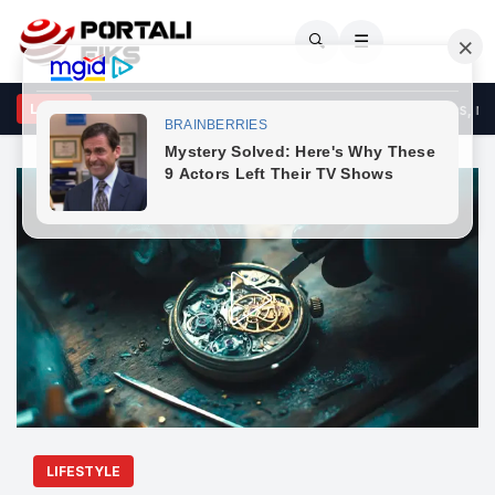
🔍
☰
ç Bosnja më “poshtë” se Kosova në zbatimin e Planit të Rritjes, rr
LAJME
LIFESTYLE