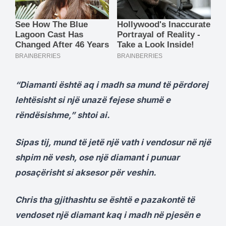
“Diamanti është aq i madh sa mund të përdorej
lehtësisht si një unazë fejese shumë e
rëndësishme,” shtoi ai.
Sipas tij, mund të jetë një vath i vendosur në një
shpim në vesh, ose një diamant i punuar
posaçërisht si aksesor për veshin.
Chris tha gjithashtu se është e pazakontë të
vendoset një diamant kaq i madh në pjesën e