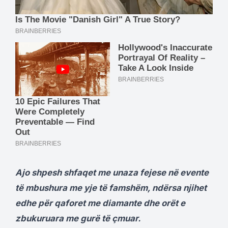
Ajo shpesh shfaqet me unaza fejese në evente
të mbushura me yje të famshëm, ndërsa njihet
edhe për qaforet me diamante dhe orët e
zbukuruara me gurë të çmuar.