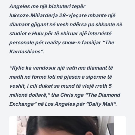
Angeles me një bizhuteri tepër
luksoze.Miliarderja 28-vjeçare mbante një
diamant gjigant në vesh ndërsa po shkonte në
studiot e Hulu për të xhiruar një intervistë
personale për reality show-n familjar “The
Kardashians”.
“Kylie ka vendosur një vath me diamant të
madh në formë loti në pjesën e sipërme të
veshit, i cili duket se mund të vlejë rreth 5
milionë dollarë,” tha Chris nga “The Diamond
Exchange” në Los Angeles për “Daily Mail”.