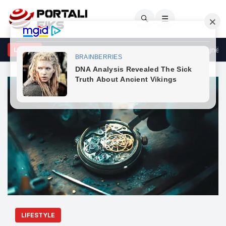
🔍
☰
urgu paralajmëron: Injeksionet për humbje peshe mund ta bëjnë pilu
LAJME
LIFESTYLE