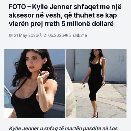
FOTO – Kylie Jenner shfaqet me një
aksesor në vesh, që thuhet se kap
vlerën prej rreth 5 milionë dollarë
📅 21 May 2026
🕐 21.05.2026
👁 3 shikime
Kylie Jenner u shfaq të martën pasdite në Los