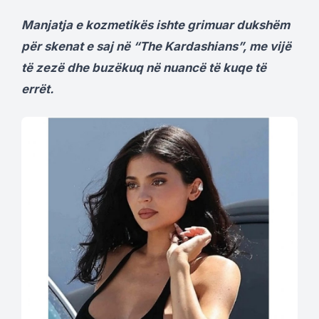
Manjatja e kozmetikës ishte grimuar dukshëm
për skenat e saj në “The Kardashians”, me vijë
të zezë dhe buzëkuq në nuancë të kuqe të
errët.