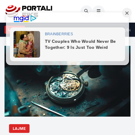
🔍
☰
dhënat më të reja për pikat kufitare: Pritja më e gjatë në Muçibabë
LAJME
LAJME