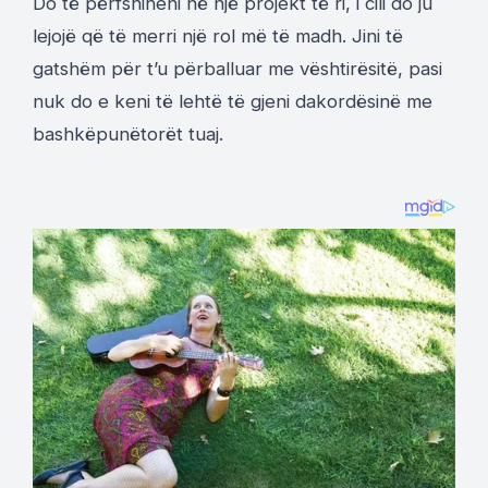
Do të përfshiheni në një projekt të ri, i cili do ju
lejojë që të merri një rol më të madh. Jini të
gatshëm për t’u përballuar me vështirësitë, pasi
nuk do e keni të lehtë të gjeni dakordësinë me
bashkëpunëtorët tuaj.