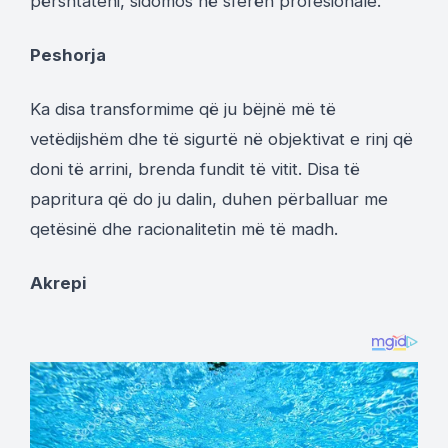
përshtateni, sidomos në sferën profesionale.
Peshorja
Ka disa transformime që ju bëjnë më të
vetëdijshëm dhe të sigurtë në objektivat e rinj që
doni të arrini, brenda fundit të vitit. Disa të
papritura që do ju dalin, duhen përballuar me
qetësinë dhe racionalitetin më të madh.
Akrepi