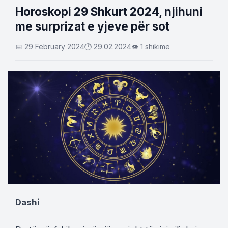
Horoskopi 29 Shkurt 2024, njihuni
me surprizat e yjeve për sot
📅 29 February 2024
🕐 29.02.2024
👁 1 shikime
Dashi