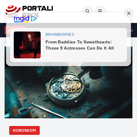
🔍
☰
shati: Zelensky mund të kishte qenë më mirënjohës ndaj Kosovës pë
LAJME
HOROSKOPI