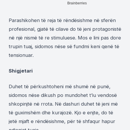
Parashikohen të reja të rëndësishme në sferën
profesional, gjatë të cilave do të jeni protagonistë
në një nismë të re stimuluese. Mos e lini pas dore
trupin tuaj, sidomos nëse së fundmi keni qenë të
tensionuar.
Shigjetari
Duhet të përkushtoheni më shumë në punë,
sidomos nëse dikush po mundohet t’iu vendosë
shkopinjtë në rrota. Në dashuri duhet të jeni më
të guximshëm dhe kurajozë. Kjo e enjte, do të
jetë mjaft e rëndësishme, për të shfaqur hapur
ndjenjat tuaja.