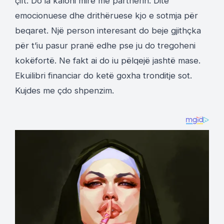
çift. Do ia kaloni mire me partnerin. Dite
emocionuese dhe drithëruese kjo e sotmja për
beqaret. Një person interesant do beje gjithçka
për t’iu pasur pranë edhe pse ju do tregoheni
kokëfortë. Ne fakt ai do iu pëlqejë jashtë mase.
Ekuilibri financiar do ketë goxha tronditje sot.
Kujdes me çdo shpenzim.