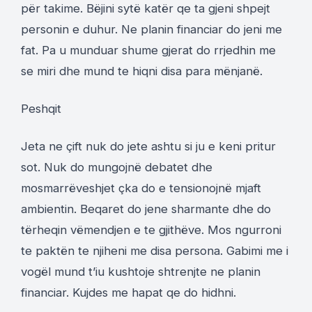
për takime. Bëjini sytë katër qe ta gjeni shpejt
personin e duhur. Ne planin financiar do jeni me
fat. Pa u munduar shume gjerat do rrjedhin me
se miri dhe mund te hiqni disa para mënjanë.
Peshqit
Jeta ne çift nuk do jete ashtu si ju e keni pritur
sot. Nuk do mungojnë debatet dhe
mosmarrëveshjet çka do e tensionojnë mjaft
ambientin. Beqaret do jene sharmante dhe do
tërheqin vëmendjen e te gjithëve. Mos ngurroni
te paktën te njiheni me disa persona. Gabimi me i
vogël mund t’iu kushtoje shtrenjte ne planin
financiar. Kujdes me hapat qe do hidhni.