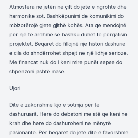
Atmosfera ne jetën ne çift do jete e ngrohte dhe
harmonike sot. Bashkëpunimi de komunikimi do
mbizotërojë gjete gjithë kohës. Ata qe mendojnë
për një te ardhme se bashku duhet te përgatisin
projektet. Beqaret do fillojnë një histori dashurie
e cila do shndërrohet shpejt ne një lidhje serioze.
Me financat nuk do i keni mire punët sepse do
shpenzoni jashtë mase.
Ujori
Dite e zakonshme kjo e sotmja për te
dashuruarit. Here do debatoni me atë qe keni ne
krah dhe here do dashuroheni ne mënyrë
pasionante. Për beqaret do jete dite e favorshme