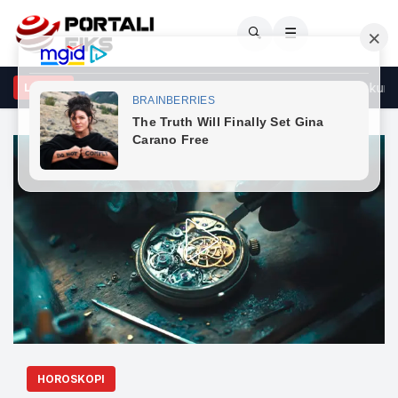
🔍
☰
lipsi total, si mundësi e zbulimit të mistereve të Diellit! Ja data kur
LAJME
HOROSKOPI