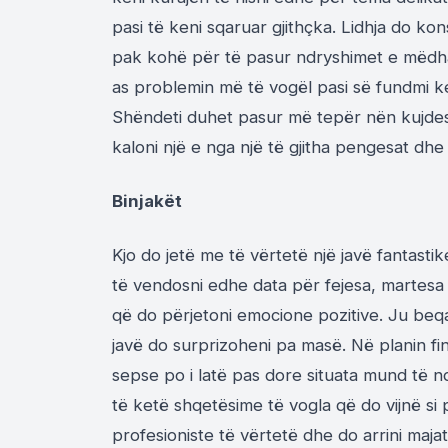
pasi të keni sqaruar gjithçka. Lidhja do k
pak kohë për të pasur ndryshimet e mëdha 
as problemin më të vogël pasi së fundmi ken
Shëndeti duhet pasur më tepër nën kujdes
kaloni një e nga një të gjitha pengesat dhe 
Binjakët
Kjo do jetë me të vërtetë një javë fantasti
të vendosni edhe data për fejesa, martesa
që do përjetoni emocione pozitive. Ju beq
javë do surprizoheni pa masë. Në planin fin
sepse po i latë pas dore situata mund të 
të ketë shqetësime të vogla që do vijnë si 
profesioniste të vërtetë dhe do arrini majat