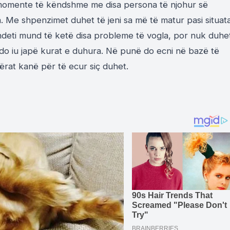
i momente të këndshme me disa persona të njohur së
a. Me shpenzimet duhet të jeni sa më të matur pasi situat
hëndeti mund të ketë disa probleme të vogla, por nuk duhe
i do iu japë kurat e duhura. Në punë do ecni në bazë të
rat kanë për të ecur siç duhet.