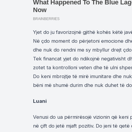
Yjet do ju favorizojnë gjithë kohës këtë ja
Në çdo moment do përjetoni emocione dhe
dhe nuk do rendni me sy mbyllur drejt çd
Tek financat yjet do ndikojnë negativisht d
zotet ta kontrolloni veten dhe të ulni shpe
Do keni mbrojtje të mirë imunitare dhe nu
bëni më shumë durim dhe nuk duhet të dor
Luani
Venusi do ua përmirësojë vizionin që keni pë
në çift do jetë mjaft pozitiv. Do jeni të qe