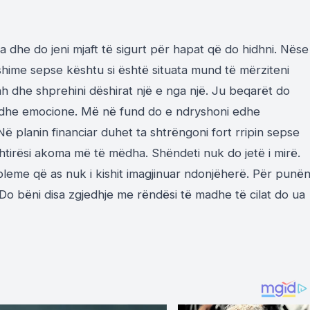
 dhe do jeni mjaft të sigurt për hapat që do hidhni. Nëse
yshime sepse kështu si është situata mund të mërziteni
h dhe shprehini dëshirat një e nga një. Ju beqarët do
a dhe emocione. Më në fund do e ndryshoni edhe
ë planin financiar duhet ta shtrëngoni fort rripin sepse
htirësi akoma më të mëdha. Shëndeti nuk do jetë i mirë.
eme që as nuk i kishit imagjinuar ndonjëherë. Për punë
Do bëni disa zgjedhje me rëndësi të madhe të cilat do ua