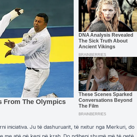
i iniciativa. Ju të dashuruarit, të nxitur nga Merkuri, do
ate me atë që keni në krah. Do ndiheni shumë më të qetë