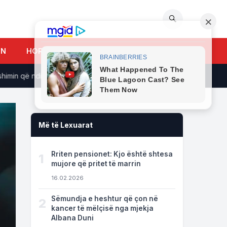
🔍
UN
HOROSKOPI
n që ndikon në shije, gatim dhe shëndet
Foto/ Françeska R
Më të Lexuarat
Rriten pensionet: Kjo është shtesa
1
mujore që pritet të marrin
16.02.2026
Sëmundja e heshtur që çon në
2
kancer të mëlçisë nga mjekja
Albana Duni