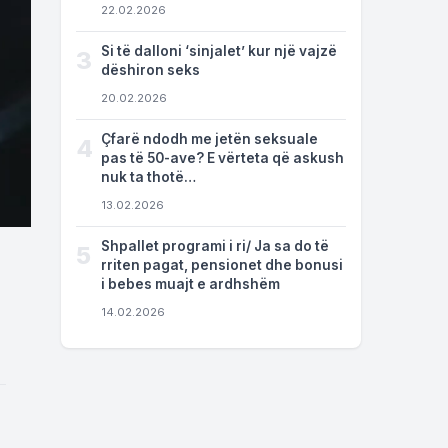
22.02.2026
Si të dalloni ‘sinjalet’ kur një vajzë
3
dëshiron seks
20.02.2026
Çfarë ndodh me jetën seksuale
4
pas të 50-ave? E vërteta që askush
nuk ta thotë…
13.02.2026
Shpallet programi i ri/ Ja sa do të
5
rriten pagat, pensionet dhe bonusi
i bebes muajt e ardhshëm
14.02.2026