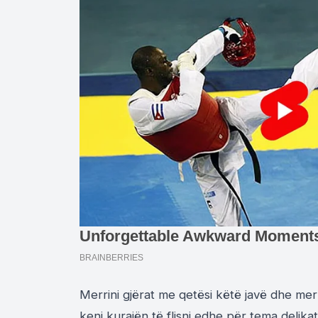
Merrini gjërat me qetësi këtë javë dhe merrn
keni kurajën të flisni edhe për tema delik