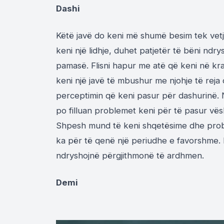
Dashi
Këtë javë do keni më shumë besim tek vetja
keni një lidhje, duhet patjetër të bëni ndr
pamasë. Flisni hapur me atë që keni në kra
keni një javë të mbushur me njohje të rej
perceptimin që keni pasur për dashurinë. N
po filluan problemet keni për të pasur vës
Shpesh mund të keni shqetësime dhe probl
ka për të qenë një periudhe e favorshme. 
ndryshojnë përgjithmonë të ardhmen.
Demi