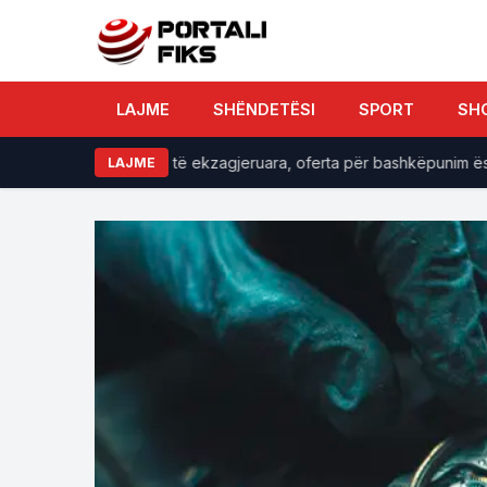
LAJME
SHËNDETËSI
SPORT
SH
-së ndaj VV-së janë të ekzagjeruara, oferta për bashkëpunim është
LAJME