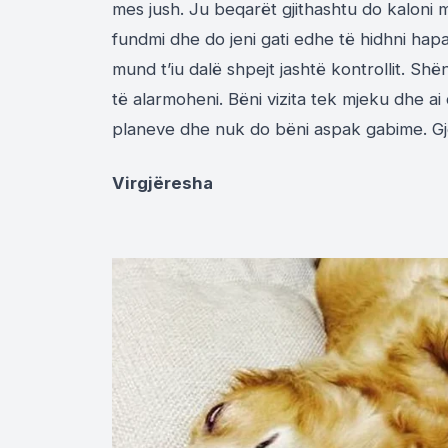
mes jush. Ju beqarët gjithashtu do kalon
fundmi dhe do jeni gati edhe të hidhni hap
mund t’iu dalë shpejt jashtë kontrollit. S
të alarmoheni. Bëni vizita tek mjeku dhe a
planeve dhe nuk do bëni aspak gabime. Gjë
Virgjëresha