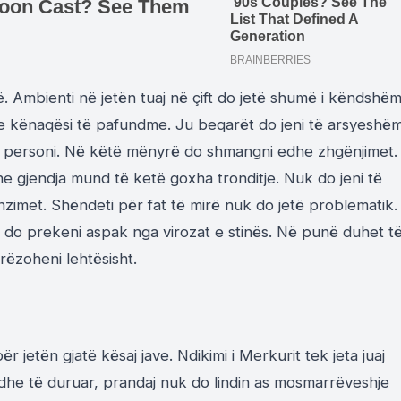
vë. Ambienti në jetën tuaj në çift do jetë shumë i këndshëm
 kënaqësi të pafundme. Ju beqarët do jeni të arsyeshë
o personi. Në këtë mënyrë do shmangni edhe zhgënjimet.
he gjendja mund të ketë goxha tronditje. Nuk do jeni të
nzimet. Shëndeti për fat të mirë nuk do jetë problematik.
k do prekeni aspak nga virozat e stinës. Në punë duhet t
ëzoheni lehtësisht.
r jetën gjatë kësaj jave. Ndikimi i Merkurit tek jeta juaj
të dhe të duruar, prandaj nuk do lindin as mosmarrëveshje