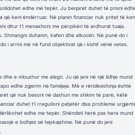
onsolidohet edhe më tepër. Ju beqarët duhet të prisni edh
që keni ëndërruar. Në planin financiar nuk pritet të ken
i ditur t’i menaxhoni me përpikëri të ardhurat tuaja.
. Shmangni duhanin, kafen dhe alkoolin. Në punë do i
do i arrini më në fund objektivat që i kishit vënë vetes.
ke dhe e mbushur me alegri. Ju që jeni në një lidhje mund
 apo edhe zgjerim në familjeje. Më e rëndësishmja është
arët që nuk besoni në dashuri me shikim të parë, këtë
anciar duhet t’i rregulloni patjetër disa probleme urgjent
ndërlikohet edhe me tepër. Shëndeti herë pas here mund
pasojë e lodhjes së tejskajshme. Në punë do jeni
.