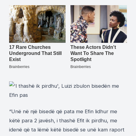
“Unë në një bisedë që pata me Efin lidhur me
këtë para 2 javësh, i thashë Efit ik pirdhu, me
idenë që ta lëmë këtë bisedë se unë kam raport