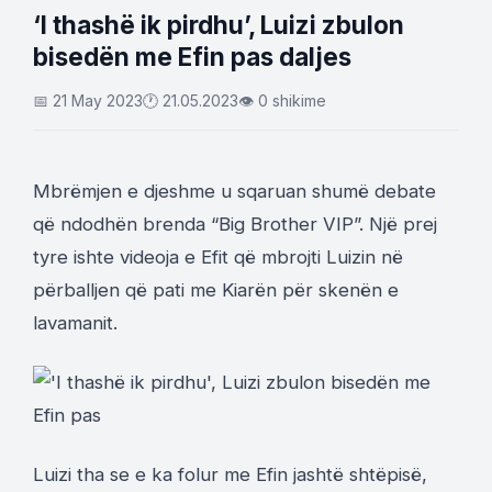
‘I thashë ik pirdhu’, Luizi zbulon
bisedën me Efin pas daljes
📅 21 May 2023
🕐 21.05.2023
👁 0 shikime
Mbrëmjen e djeshme u sqaruan shumë debate
që ndodhën brenda “Big Brother VIP”. Një prej
tyre ishte videoja e Efit që mbrojti Luizin në
përballjen që pati me Kiarën për skenën e
lavamanit.
Luizi tha se e ka folur me Efin jashtë shtëpisë,