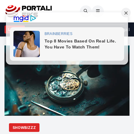
🔍
☰
an Vllasaliu vendosi ta shfaq gruan vetëm pas të 40-tave, nga kush
LAJME
SHOWBIZZZ