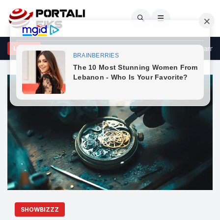
🔍
☰
anna dhe ASAP Rocky “humbin kontrollin”, vallëzimi i tyre i zjarrtë pu
LAJME
SHOWBIZZZ