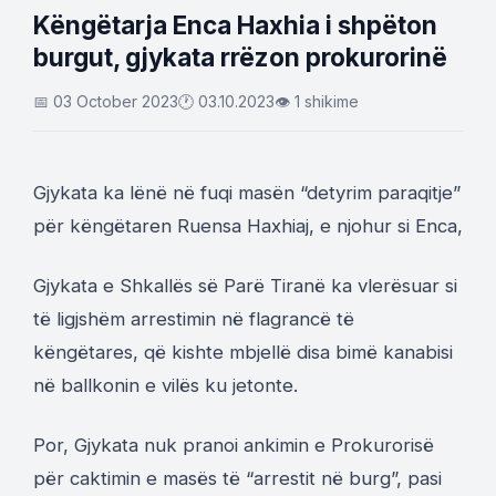
Këngëtarja Enca Haxhia i shpëton
burgut, gjykata rrëzon prokurorinë
📅 03 October 2023
🕐 03.10.2023
👁 1 shikime
Gjykata ka lënë në fuqi masën “detyrim paraqitje”
për këngëtaren Ruensa Haxhiaj, e njohur si Enca,
Gjykata e Shkallës së Parë Tiranë ka vlerësuar si
të ligjshëm arrestimin në flagrancë të
këngëtares, që kishte mbjellë disa bimë kanabisi
në ballkonin e vilës ku jetonte.
Por, Gjykata nuk pranoi ankimin e Prokurorisë
për caktimin e masës të “arrestit në burg”, pasi