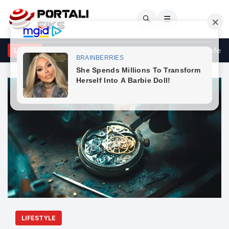
🔍
☰
novci: Kërkesat e LDK-së ndaj VV-së janë të ekzagjeruara, oferta
LAJME
LIFESTYLE