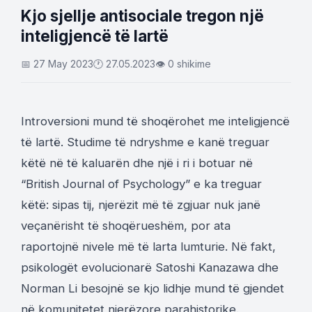
Kjo sjellje antisociale tregon një
inteligjencë të lartë
📅 27 May 2023
🕐 27.05.2023
👁 0 shikime
Introversioni mund të shoqërohet me inteligjencë
të lartë. Studime të ndryshme e kanë treguar
këtë në të kaluarën dhe një i ri i botuar në
“British Journal of Psychology” e ka treguar
këtë: sipas tij, njerëzit më të zgjuar nuk janë
veçanërisht të shoqërueshëm, por ata
raportojnë nivele më të larta lumturie. Në fakt,
psikologët evolucionarë Satoshi Kanazawa dhe
Norman Li besojnë se kjo lidhje mund të gjendet
në komunitetet njerëzore parahistorike.