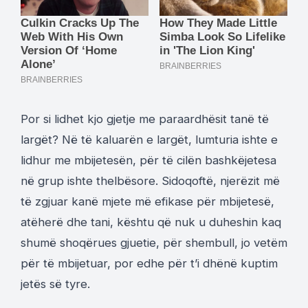
Por si lidhet kjo gjetje me paraardhësit tanë të
largët? Në të kaluarën e largët, lumturia ishte e
lidhur me mbijetesën, për të cilën bashkëjetesa
në grup ishte thelbësore. Sidoqoftë, njerëzit më
të zgjuar kanë mjete më efikase për mbijetesë,
atëherë dhe tani, kështu që nuk u duheshin kaq
shumë shoqërues gjuetie, për shembull, jo vetëm
për të mbijetuar, por edhe për t’i dhënë kuptim
jetës së tyre.