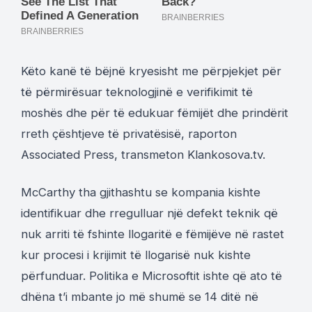
Këto kanë të bëjnë kryesisht me përpjekjet për
të përmirësuar teknologjinë e verifikimit të
moshës dhe për të edukuar fëmijët dhe prindërit
rreth çështjeve të privatësisë, raporton
Associated Press, transmeton Klankosova.tv.
McCarthy tha gjithashtu se kompania kishte
identifikuar dhe rregulluar një defekt teknik që
nuk arriti të fshinte llogaritë e fëmijëve në rastet
kur procesi i krijimit të llogarisë nuk kishte
përfunduar. Politika e Microsoftit ishte që ato të
dhëna t’i mbante jo më shumë se 14 ditë në