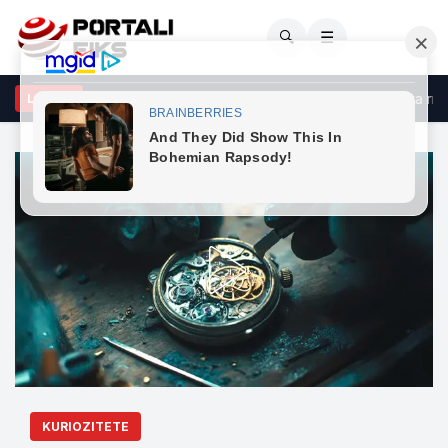
🔍
☰
rçeli godet opozitën: Po bllokon shtetin me shpresën se do ta rrëzo
LAJME
KURIOZITETE