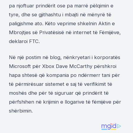
pa njoftuar prindërit ose pa marrë pëlqimin e
tyre, dhe se gjithashtu i mbajti në mënyrë të
paligjshme ato. Këto veprime shkelnin Aktin e
Mbrojtjes së Privatësisë në internet të Fëmijëve,
deklaroi FTC.
Në një postim në blog, nënkryetari i korporatës
Microsoft për Xbox Dave McCarthy përshkroi
hapa shtesë që kompania po ndërmerr tani për
të përmirësuar sistemet e saj të verifikimit të
moshës dhe për të siguruar që prindërit të
përfshihen në krijimin e llogarive të fëmijëve për
shërbimin.