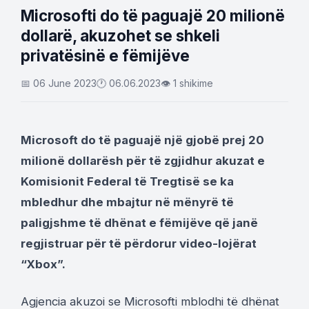
Microsofti do të paguajë 20 milionë
dollarë, akuzohet se shkeli
privatësinë e fëmijëve
📅 06 June 2023
🕐 06.06.2023
👁 1 shikime
Microsoft do të paguajë një gjobë prej 20
milionë dollarësh për të zgjidhur akuzat e
Komisionit Federal të Tregtisë se ka
mbledhur dhe mbajtur në mënyrë të
paligjshme të dhënat e fëmijëve që janë
regjistruar për të përdorur video-lojërat
“Xbox”.
Agjencia akuzoi se Microsofti mblodhi të dhënat