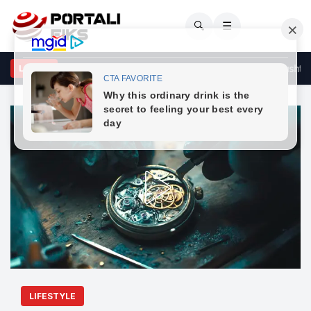
🔍
☰
on konstituimi i Kuvendit sipas afatit të dhënë nga Gjykata Kushtetu
LAJME
LIFESTYLE