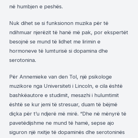
në humbjen e peshës.
Nuk dihet se si funksionon muzika për të
ndihmuar njerëzit të hanë më pak, por ekspertët
besojnë se mund të lidhet me lirimin e
hormoneve të lumturisë si dopamina dhe
serotonina.
Për Annemieke van den Tol, një psikologe
muzikore nga Universiteti i Lincoln, e cila është
bashkëautore e studimit, mesazhi i hulumtimit
është se kur jemi të stresuar, duam të bëjmë
diçka për t’u ndjerë më mirë. “Dhe në mënyrë të
pavetëdijshme ne mund të hamë, sepse ajo
siguron një nxitje të dopaminës dhe serotoninës