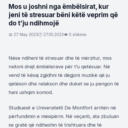
Mos u joshni nga ëmbëlsirat, kur
jeni të stresuar bëni këtë veprim që
do t’ju ndihmojë
📅 27 May 2023
🕐 27.05.2023
👁 0 shikime
Nëse ndiheni të stresuar dhe të mërzitur, mos
nxitoni drejt ëmbëlsirave për t’u qetësuar. Në
vend të kësaj zgjidhni të dëgjoni muzikë që ju
qetëson dhe relakson dhe duket se ju pengon të
hani ushqim komod.
Studiuesit e Universitetit De Montfort arritën në
përfundimin e mësipërm. Në veçanti, ata zbuluan
se gratë që ndiheshin të trishtuara dhe të