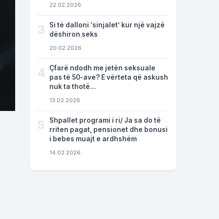
22.02.2026
Si të dalloni ‘sinjalet’ kur një vajzë
3
dëshiron seks
20.02.2026
Çfarë ndodh me jetën seksuale
4
pas të 50-ave? E vërteta që askush
nuk ta thotë…
13.02.2026
Shpallet programi i ri/ Ja sa do të
5
rriten pagat, pensionet dhe bonusi
i bebes muajt e ardhshëm
14.02.2026