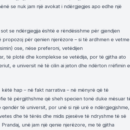
 thënë se nuk jam një avokat i ndërgjegjes apo edhe një
sot se ndërgjegjja është e rëndësishme për gjendjen
në propozoj për qenien njerëzore – si të ardhmen e vetme
simin) ose, nëse preferoni, vetëdijen
ar, të plotë dhe komplekse se vetëdija, por të gjitha ato
iut, e universit në të cilin ai jeton dhe ndërton rrëfimin e
këtë hap – në fakt narrativa – në mënyrë që të
ozofie të përgjithshme që sheh specien tonë duke mësuar t
 qendër të universit, por unë si një urë e ndërgjegjshme,
s vetes dhe të tërës dhe midis pjesëve të ndryshme të së
Prandaj, unë jam një qenie njerëzore, me të gjitha