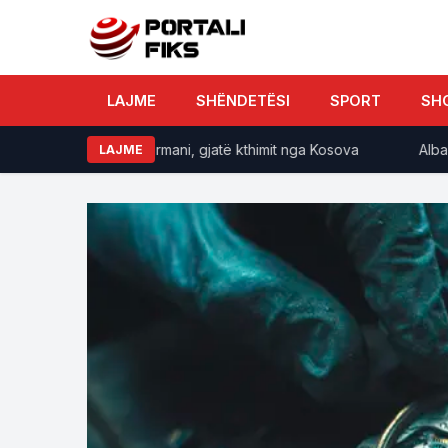
LAJME
SHËNDETËSI
SPORT
SH
një aksident në Gjermani, gjatë kthimit nga Kosova
Alba nuk
LAJME