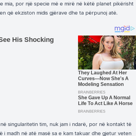
 e mia, por një specie më e mirë në këtë planet pikërisht
en që ekziston midis gjërave dhe ta përpunoj atë.
në singularitetin tim, nuk jam i ndarë, por në kontakt të
ë i madh në atë masë sa e kam takuar dhe gjetur veten