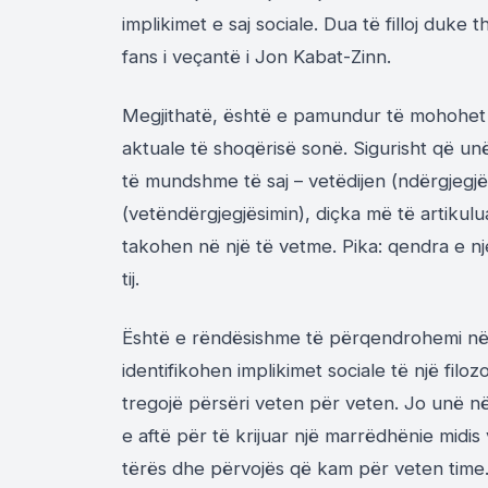
implikimet e saj sociale. Dua të filloj duke
fans i veçantë i Jon Kabat-Zinn.
Megjithatë, është e pamundur të mohohet 
aktuale të shoqërisë sonë. Sigurisht që u
të mundshme të saj – vetëdijen (ndërgjegjë
(vetëndërgjegjësimin), diçka më të artikulu
takohen në një të vetme. Pika: qendra e njer
tij.
Është e rëndësishme të përqendrohemi në 
identifikohen implikimet sociale të një fil
tregojë përsëri veten për veten. Jo unë në
e aftë për të krijuar një marrëdhënie midi
tërës dhe përvojës që kam për veten time. 