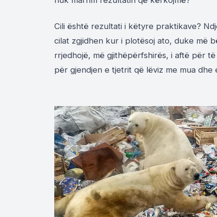
nuk marrim rezultatin që kërkojmë?
Cili është rezultati i këtyre praktikave? N
cilat zgjidhen kur i plotësoj ato, duke më
rrjedhojë, më gjithëpërfshirës, i aftë për 
për gjendjen e tjetrit që lëviz me mua dhe 