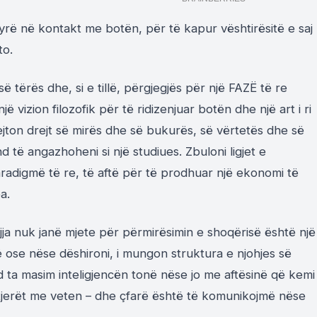
hyrë në kontakt me botën, për të kapur vështirësitë e saj
to.
ë tërës dhe, si e tillë, përgjegjës për një FAZË të re
jë vizion filozofik për të ridizenjuar botën dhe një art i ri
ejton drejt së mirës dhe së bukurës, së vërtetës dhe së
d të angazhoheni si një studiues. Zbuloni ligjet e
radigmë të re, të aftë për të prodhuar një ekonomi të
a.
gjja nuk janë mjete për përmirësimin e shoqërisë është një
 ose nëse dëshironi, i mungon struktura e njohjes së
 ta masim inteligjencën tonë nëse jo me aftësinë që kemi
jerët me veten – dhe çfarë është të komunikojmë nëse