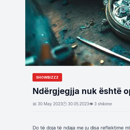
SHOWBIZZZ
Ndërgjegjja nuk është o
📅 30 May 2023
🕐 30.05.2023
👁 3 shikime
Do të doja të ndaja me ju disa reflektime m