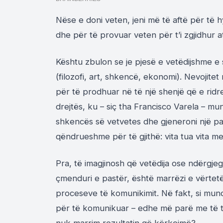
Nëse e doni veten, jeni më të aftë për të 
dhe për të provuar veten për t’i zgjidhur a
Kështu zbulon se je pjesë e vetëdijshme e s
(filozofi, art, shkencë, ekonomi). Nevojitet n
për të prodhuar në të një shenjë që e ridr
drejtës, ku – siç tha Francisco Varela – mun
shkencës së vetvetes dhe gjeneroni një pa
qëndrueshme për të gjithë: vita tua vita me
Pra, të imagjinosh që vetëdija ose ndërgje
çmenduri e pastër, është marrëzi e vërtetë
proceseve të komunikimit. Në fakt, si mund
për të komunikuar – edhe më parë me të t