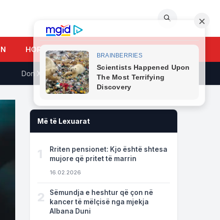
🔍
UN
HOROSKOPI
Don Xhoni i kthehet ashpër një personi në publik, çfarë ndodhi m
Më të Lexuarat
Rriten pensionet: Kjo është shtesa
1
mujore që pritet të marrin
16.02.2026
Sëmundja e heshtur që çon në
2
kancer të mëlçisë nga mjekja
Albana Duni