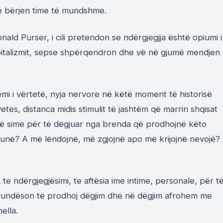
e bërjen time të mundshme.
onald Purser, i cili pretendon se ndërgjegjja është opiumi i
i kapitalizmit, sepse shpërqendron dhe vë në gjumë mendjen
 i vërtetë, nyja nervore në këtë moment të historisë
tes, distanca midis stimulit të jashtëm që marrin shqisat
isë sime për të dëgjuar nga brenda që prodhojnë këto
tek unë? A më lëndojnë, më zgjojnë apo më krijojnë nevojë?
t te ndërgjegjësimi, te aftësia ime intime, personale, për t
mundëson të prodhoj dëgjim dhe në dëgjim afrohem me
ella.