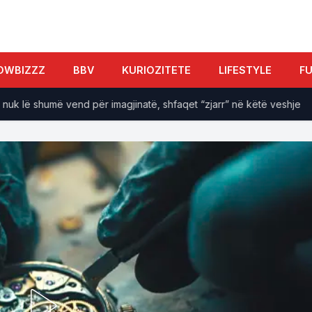
OWBIZZZ
BBV
KURIOZITETE
LIFESTYLE
F
 lë shumë vend për imagjinatë, shfaqet “zjarr” në këtë veshje