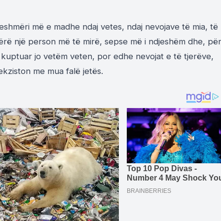
djeshmëri më e madhe ndaj vetes, ndaj nevojave të mia, të
 bërë një person më të mirë, sepse më i ndjeshëm dhe, pë
të kuptuar jo vetëm veten, por edhe nevojat e të tjerëve,
ekziston me mua falë jetës.