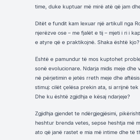
time, duke kuptuar më mirë atë që jam dh
Ditët e fundit kam lexuar një artikull nga R
njerëzve ose – me fjalët e tij – mjeti i ri 
e atyre që e praktikojnë. Shaka është kjo?
Është e pamundur të mos kuptohet problemi
sonë evolucionare. Ndarja midis meje dhe ve
në përjetimin e jetës rreth meje dhe aftës
stimuj: cilët çelësa prekin ata, si arrijnë 
Dhe ku është zgjidhja e kësaj ndarjeje?
Zgjidhja gjendet te ndërgjegjësimi, pikërish
heshtur brenda vetes, sepse heshtja më 
ato që janë rastet e mia më intime dhe të th