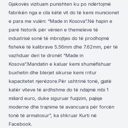
Gjakovës vizituam punishten ku po ndërtojmë
fabrikën nga e cila këtë vit do të kemi municionet
e para me vulën: “Made in Kosova”.Në hapin e
parë historik për vënien e themeleve të
industrisë sonë të mbrojtjes do të prodhojmë
fishekë të kalibrave 5.56mm dhe 7.62mm, për të
vazhduar deri te dronët “Made in
Kosova”.Mandatin e kaluar kemi shumëfishuar
buxhetin dhe blerjet sikurse kemi rritur
kapacitetet njerëzore.Për ushtrinë tonë, gjatë
katër viteve të ardhshme do të ndajmë mbi 1
miliard euro, duke siguruar fuqizim, pajisje
moderne dhe trajnime të avancuara për forcën
tonë të armatosur”, ka shkruar Kurti në
Facebook.