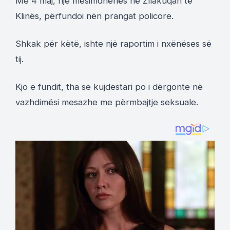
Me 4 maj, një mësimdhënës në Zllakuqan të
Klinës, përfundoi nën prangat policore.
Shkak për këtë, ishte një raportim i nxënëses së
tij.
Kjo e fundit, tha se kujdestari po i dërgonte në
vazhdimësi mesazhe me përmbajtje seksuale.