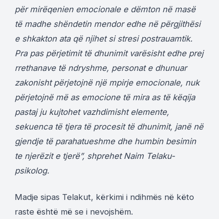
për mirëqenien emocionale e dëmton në masë
të madhe shëndetin mendor edhe në përgjithësi
e shkakton ata që njihet si stresi postrauamtik.
Pra pas përjetimit të dhunimit varësisht edhe prej
rrethanave të ndryshme, personat e dhunuar
zakonisht përjetojnë një mpirje emocionale, nuk
përjetojnë më as emocione të mira as të këqija
pastaj ju kujtohet vazhdimisht elemente,
sekuenca të tjera të procesit të dhunimit, janë në
gjendje të parahatueshme dhe humbin besimin
te njerëzit e tjerë”, shprehet Naim Telaku-
psikolog.
Madje sipas Telakut, kërkimi i ndihmës në këto
raste është më se i nevojshëm.