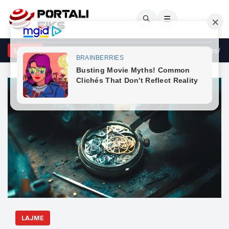
🔍
☰
tetarët kërkojnë dorëheqjen e panegociueshme të Edi Ramës/ Prote
LAJME
LAJME