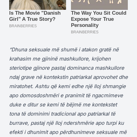
“Dhuna seksuale më shumë i atakon gratë në
krahasim me gjininë mashkullore, krijohen
steriotipe gjinore pastaj dominanca mashkullore
ndaj grave në kontekstin patriarkal aprovohet dhe
miratohet. Ashtu që kemi edhe një lloj shmangie
apo domosdoshmëri e pranimit të ngacmimeve
duke e ditur se kemi të bëjmë me kontekstet
tona të dominimi tradicional apo patriarkal të
burrave, pastaj një lloj ndershmërie apo turpi ku
efekti i dhunimit apo përdhunimeve seksuale më