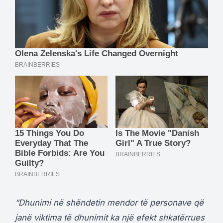
“Dhunimi në shëndetin mendor të personave që
janë viktima të dhunimit ka një efekt shkatërrues